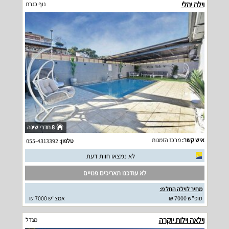
וילה יהלי
נוף כנרת
8 חדרי שינה
איש קשר:
מרכז הזמנות
טלפון:
055-4313392
לא נמצאו חוות דעת
לא עודכנו תאריכים פנויים
מחיר לוילה החל מ:
סופ"ש 7000 ₪
אמצ"ש 7000 ₪
וילאה וילות יוקרה
מגדל