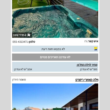
6 חדרי שינה
איש קשר:
רז
טלפון:
055-4313471
לא נמצאו חוות דעת
לא עודכנו תאריכים פנויים
מחיר לוילה החל מ:
סופ"ש לא עודכן
אמצ"ש לא עודכן
וילה מאיורי ריזורט
משמר הירדן