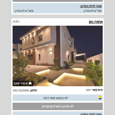
מחיר לוילה החל מ:
סופ"ש לא עודכן
אמצ"ש לא עודכן
אחוזת גשן
כלנית
6 חדרי שינה
איש קשר:
יוסף
טלפון:
052-9125042
לא נמצאו חוות דעת
לא עודכנו תאריכים פנויים
מחיר לוילה החל מ: