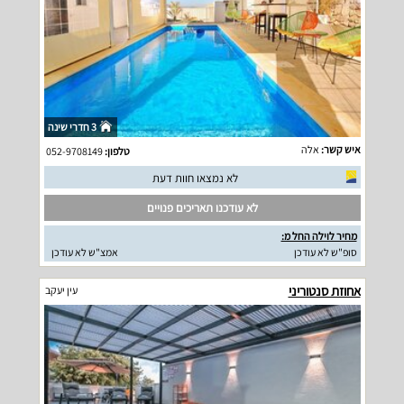
3 חדרי שינה
איש קשר:
אלה
טלפון:
052-9708149
לא נמצאו חוות דעת
לא עודכנו תאריכים פנויים
מחיר לוילה החל מ:
סופ"ש לא עודכן
אמצ"ש לא עודכן
אחוזת סנטוריני
עין יעקב