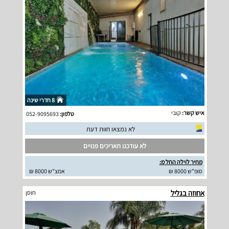
8 חדרי שינה
איש קשר:
קובי
טלפון:
052-9095693
לא נמצאו חוות דעת
לא עודכנו תאריכים פנויים
מחיר לוילה החל מ:
סופ"ש 8000 ₪
אמצ"ש 8000 ₪
אחוזה בגליל
חוסן