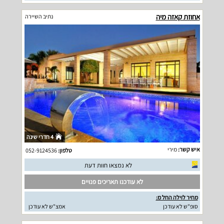
אחוזת קאזה מיה
נתיב השיירה
4 חדרי שינה
איש קשר:
מירי
טלפון:
052-9124536
לא נמצאו חוות דעת
לא עודכנו תאריכים פנויים
מחיר לוילה החל מ:
סופ"ש לא עודכן
אמצ"ש לא עודכן