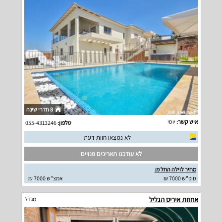
8 חדרי שינה
איש קשר:
יוסי
טלפון:
055-4313246
לא נמצאו חוות דעת
לא עודכנו תאריכים פנויים
מחיר לוילה החל מ:
סופ"ש 7000 ₪
אמצ"ש 7000 ₪
אחוזת איריס הגליל
מגדל