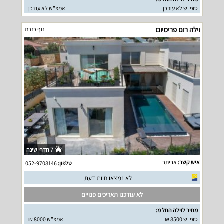
סופ"ש לא עודכן
אמצ"ש לא עודכן
וילה רום פרימיום
נוף כנרת
7 חדרי שינה
איש קשר:
אביתר
טלפון:
052-9708146
לא נמצאו חוות דעת
לא עודכנו תאריכים פנויים
מחיר לוילה החל מ:
סופ"ש 8500 ₪
אמצ"ש 8000 ₪