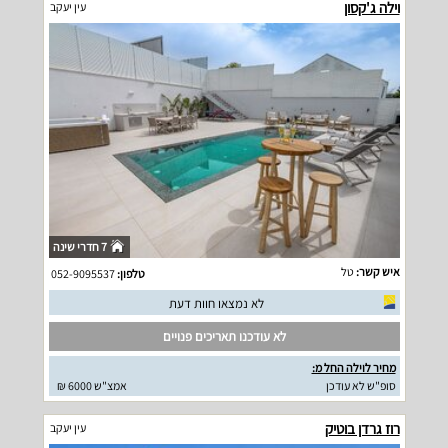
וילה ג'קסון
עין יעקב
7 חדרי שינה
איש קשר:
טל
טלפון:
052-9095537
לא נמצאו חוות דעת
לא עודכנו תאריכים פנויים
מחיר לוילה החל מ:
סופ"ש לא עודכן
אמצ"ש 6000 ₪
רוז גרדן בוטיק
עין יעקב