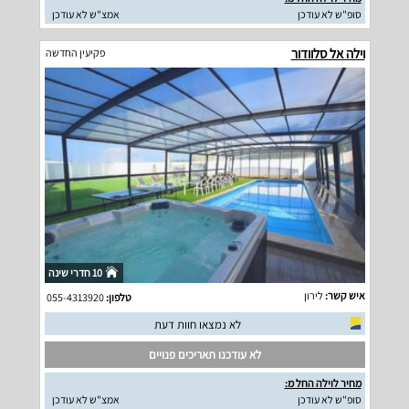
סופ"ש לא עודכן
אמצ"ש לא עודכן
וילה אל סלוודור
פקיעין החדשה
10 חדרי שינה
איש קשר:
לירון
טלפון:
055-4313920
לא נמצאו חוות דעת
לא עודכנו תאריכים פנויים
מחיר לוילה החל מ:
סופ"ש לא עודכן
אמצ"ש לא עודכן