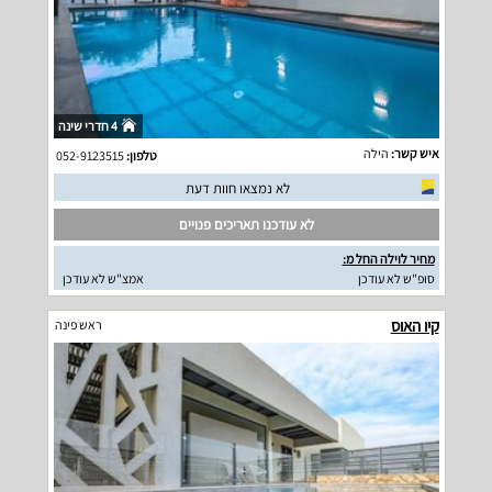
4 חדרי שינה
איש קשר:
הילה
טלפון:
052-9123515
לא נמצאו חוות דעת
לא עודכנו תאריכים פנויים
מחיר לוילה החל מ:
סופ"ש לא עודכן
אמצ"ש לא עודכן
קיו האוס
ראש פינה