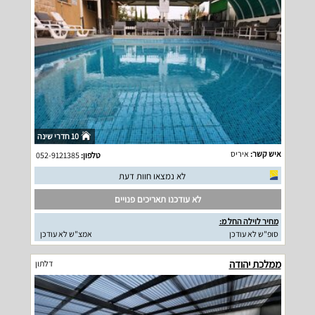
10 חדרי שינה
איש קשר:
איריס
טלפון:
052-9121385
לא נמצאו חוות דעת
לא עודכנו תאריכים פנויים
מחיר לוילה החל מ:
סופ"ש לא עודכן
אמצ"ש לא עודכן
ממלכת יהודה
דלתון