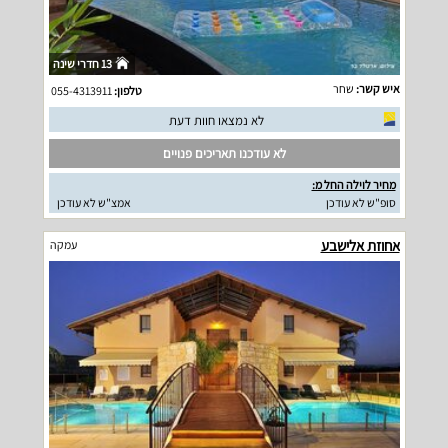
13 חדרי שינה
איש קשר:
שחר
טלפון:
055-4313911
לא נמצאו חוות דעת
לא עודכנו תאריכים פנויים
מחיר לוילה החל מ:
סופ"ש לא עודכן
אמצ"ש לא עודכן
אחוזת אלישבע
עמקה