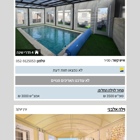
4 חדרי שינה
איש קשר:
ספיר
טלפון:
052-9125053
לא נמצאו חוות דעת
לא עודכנו תאריכים פנויים
מחיר לוילה החל מ:
סופ"ש 3500 ₪
אמצ"ש 3000 ₪
וילה אלבני
עין יעקב