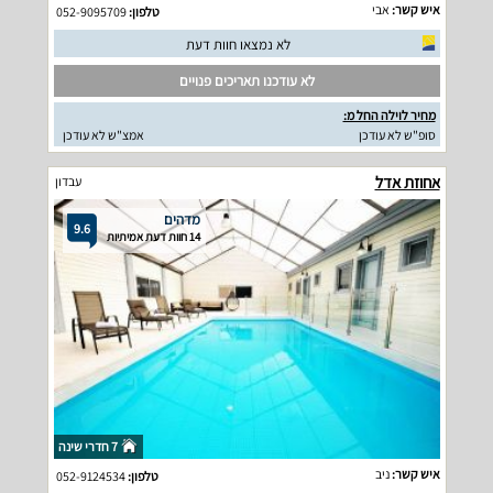
איש קשר:
אבי
טלפון:
052-9095709
לא נמצאו חוות דעת
לא עודכנו תאריכים פנויים
מחיר לוילה החל מ:
סופ"ש לא עודכן
אמצ"ש לא עודכן
אחוזת אדל
עבדון
מדהים
9.6
14 חוות דעת אמיתיות
7 חדרי שינה
איש קשר:
ניב
טלפון:
052-9124534