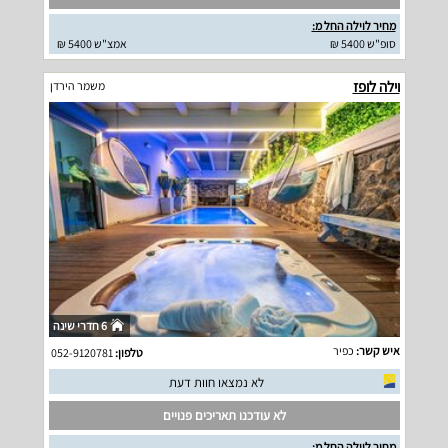
מחיר לוילה החל מ:
סופ"ש 5400 ₪
אמצ"ש 5400 ₪
וילה לופז
משמר הירדן
6 חדרי שינה
איש קשר:
כפיר
טלפון:
052-9120781
לא נמצאו חוות דעת
לא עודכנו תאריכים פנויים
מחיר לוילה החל מ: