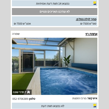
נמצאו 14 חוות דעת אמיתיות
לא עודכנו תאריכים פנויים
מחיר לוילה החל מ:
סופ"ש 7500 ₪
אמצ"ש 7500 ₪
אחוזת רוי
שומרה
7 חדרי שינה
איש קשר:
מרכז הזמנות
טלפון:
052-9706389
לא נמצאו חוות דעת