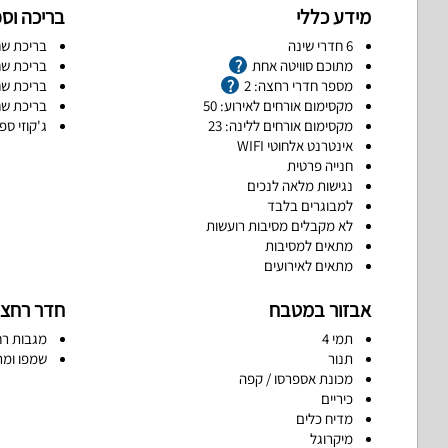
מידע כללי
בריכה וס
6 חדרי שינה
בריכת שח
מתוכם סוויטה אחת
בריכת שח
מספר חדרי רחצה: 2
בריכת שח
מקסימום אורחים לאירוע: 50
בריכת שח
מקסימום אורחים ללינה: 23
ג'קוזי ספ
אינטרנט אלחוטי WIFI
חנייה פרטית
נגישות מלאה לנכים
למבוגרים בלבד
לא מקבלים מסיבות רועשות
מתאים למסיבות
מתאים לאירועים
אבזור במטבח
חדר רחצ
תמי 4
מגבות רח
תנור
שמפו ומר
מכונת אספרסו / קפה
כיריים
מדיח כלים
מיקרוגל