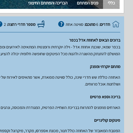
כללי
פנים המתחם
הבריכה והמתחם החיצוני
חדרים:
6
מתוכם:
סוויטה אחת
מספר חדרי רחצה:
2
ברוכים הבאים לאחוזת אדל בכפר
בכפר שמאי, שוכנת אחוזת אדל - וילה יוקרתית ורומנטית המתאימה לאירועים ומפגש
המושלם להתנתק מהשגרה ולהנות מכל הפינוקים שחופשה חלומית יכולה להציע.
מתחם יוקרתי ומפנק
ושולחנות אוכל מרווחים.
בריכה וספא פרטיים
האורחים מוזמנים להתרווח בבריכת השחייה הפרטית, המגודרת והמכוסה, ונהנים גם
פינוקים קולינריים
המטבח המאובזר של האחוזה כולל תנור, מכונת אספרסו, מקרר, מיקרוגל וקספולו