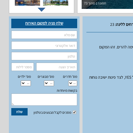
תמונה
1
מתוך
73
שלח פניה למקום האירוח
חים ללינה:
23
ימה להרים. זהו המקום
מס' חדרים
מס‘ מבוגרים
מס‘ ילדים
האחוזה כוללת שש חדרי שינה, כולל סוויטה מפוארת, אשר מתאימים לאירוח של עד 23 אורחים. כל חלל מעוצב בקפידה ומאובזר במסכי LCD עם שירותי טלוויזיה בלוויין של YES, לצד פינות ישיבה נוחות
בקשות מיוחדות
שלח
מסכים לקבל מבצעים בטלפון