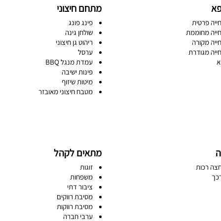
פא
מתחם חיצוני
ייה פרטית
פינג פונג
ייה מחוממת
שולחן גינה
ייה מקורה
ריהוט גן חיצוני
ייה מגודרת
ערסל
א
עמדת מנגל BBQ
פינות ישיבה
מיטות שיזוף
מטבח חיצוני מאובזר
ה
מתאים לקהל
צה רכות
זוגות
כך
משפחות
ציבור דתי
מסיבת רווקים
מסיבת רווקות
ערבי חברה