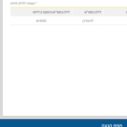
* המחיר ללילה לוילה
לילה בסופ"ש
לילה בסופ"ש בהזמנת 2 לילות
לא עודכן
6000
₪
מפת הגעה