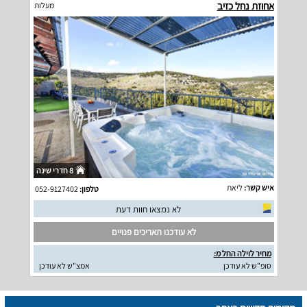
אחוזת נחל כזיב
מעלות
8 חדרי שינה
איש קשר:
ליאת
טלפון:
052-9127402
לא נמצאו חוות דעת
לא עודכנו תאריכים פנויים
מחיר לוילה החל מ:
סופ"ש לא עודכן
אמצ"ש לא עודכן