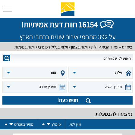
16154 חוות דעת אמיתיות!
על 392 מתחמי אירוח שונים ברחבי הארץ
צימרס – עמוד הבית
וילות
וילות בצפון
וילות בגליל המערבי
וילות במעלות
וילות
אזור
תאריך הגעה
תאריך עזיבה
חפש כעת!
נמצאה
וילה במעלות
מיין לפי:
מומלץ
מחיר בסופ"ש