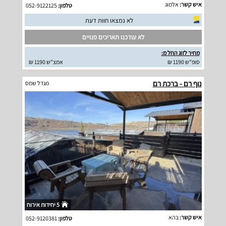
איש קשר:
אלמוג
טלפון:
052-9122125
לא נמצאו חוות דעת
לא עודכנו תאריכים פנויים
מחיר לזוג החל מ:
סופ"ש 1190 ₪
אמצ"ש 1190 ₪
נוף רם - ברכת רם
מגדל שמס
5 יחידות אירוח
איש קשר:
בהא
טלפון:
052-9120381