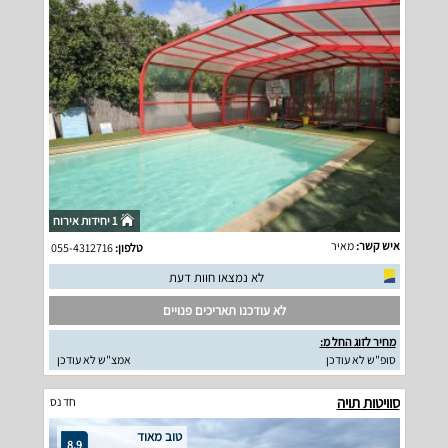
1 יחידות אירוח
איש קשר:
מאיר
טלפון:
055-4312716
לא נמצאו חוות דעת
לא עודכנו תאריכים פנויים
מחיר לזוג החל מ:
סופ"ש לא עודכן
אמצ"ש לא עודכן
סוויטות תויה
חד נס
טוב מאוד
8.9