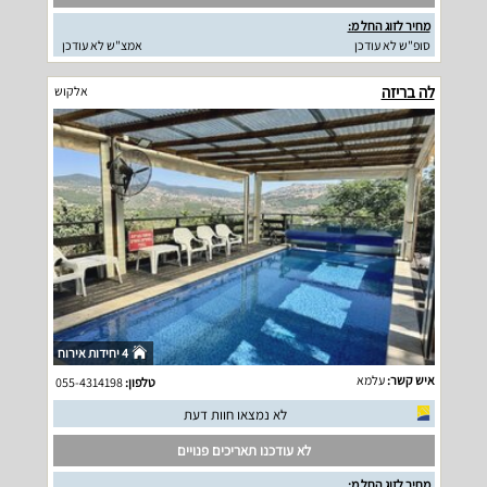
מחיר לזוג החל מ:
סופ"ש לא עודכן
אמצ"ש לא עודכן
לה בריזה
אלקוש
4 יחידות אירוח
איש קשר:
עלמא
טלפון:
055-4314198
לא נמצאו חוות דעת
לא עודכנו תאריכים פנויים
מחיר לזוג החל מ: