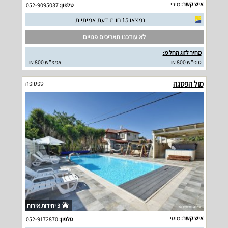
איש קשר:
מירי
טלפון:
052-9095037
נמצאו 15 חוות דעת אמיתיות
לא עודכנו תאריכים פנויים
מחיר לזוג החל מ:
סופ"ש 800 ₪
אמצ"ש 800 ₪
מול הפסגה
ספסופה
3 יחידות אירוח
איש קשר:
מוטי
טלפון:
052-9172870