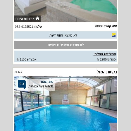
4 יחידות אירוח
איש קשר:
שמחה
טלפון:
052-9125521
לא נמצאו חוות דעת
לא עודכנו תאריכים פנויים
מחיר לזוג החל מ:
סופ"ש 1200 ₪
אמצ"ש 1100 ₪
בקתות המזל
כלנית
טוב מאוד
9.3
32 חוות דעת אמיתיות