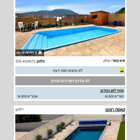
4 יחידות אירוח
איש קשר:
יצחק
טלפון:
055-4314175
לא נמצאו חוות דעת
לא עודכנו תאריכים פנויים
מחיר לזוג החל מ:
סופ"ש 800 ₪
אמצ"ש 800 ₪
קאסה רומנו
דלתון