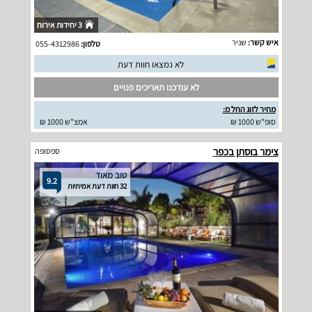
3 יחידות אירוח
איש קשר:
שניר
טלפון:
055-4312986
לא נמצאו חוות דעת
לא עודכנו תאריכים פנויים
מחיר לזוג החל מ:
סופ"ש 1000 ₪
אמצ"ש 1000 ₪
צימר בוסתן בכפר
ספסופה
טוב מאוד
9.2
32 חוות דעת אמיתיות