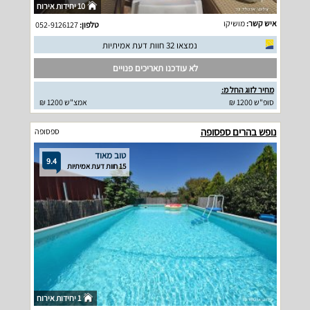
10 יחידות אירוח
איש קשר:
מושיקו
טלפון:
052-9126127
נמצאו 32 חוות דעת אמיתיות
לא עודכנו תאריכים פנויים
מחיר לזוג החל מ:
סופ"ש 1200 ₪
אמצ"ש 1200 ₪
נופש בהרים ספסופה
ספסופה
טוב מאוד
9.4
15 חוות דעת אמיתיות
1 יחידות אירוח