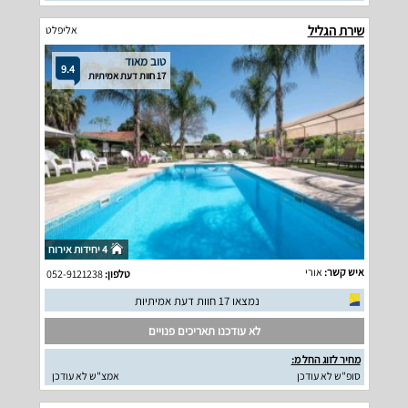
שירת הגליל
אליפלט
טוב מאוד
9.4
17 חוות דעת אמיתיות
4 יחידות אירוח
איש קשר:
אורי
טלפון:
052-9121238
נמצאו 17 חוות דעת אמיתיות
לא עודכנו תאריכים פנויים
מחיר לזוג החל מ:
סופ"ש לא עודכן
אמצ"ש לא עודכן