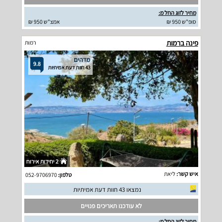
מחיר לזוג החל מ:
סופ"ש 950 ₪
אמצ"ש 950 ₪
פינה ברמות
רמות
מדהים
9.8
43 חוות דעת אמיתיות
2 יחידות אירוח
איש קשר:
ליאת
טלפון:
052-9706970
נמצאו 43 חוות דעת אמיתיות
לא עודכנו תאריכים פנויים
מחיר לזוג החל מ: