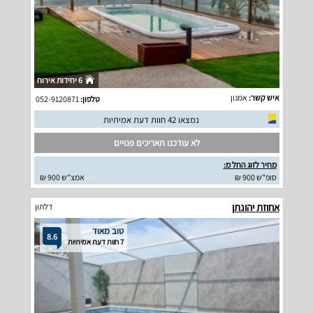
6 יחידות אירוח
איש קשר:
אמנון
טלפון:
052-9120871
נמצאו 42 חוות דעת אמיתיות
לא עודכנו תאריכים פנויים
מחיר לזוג החל מ:
סופ"ש 900 ₪
אמצ"ש 900 ₪
אחוזת יהונתן
דלתון
טוב מאוד
8.6
7 חוות דעת אמיתיות