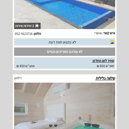
2 יחידות אירוח
איש קשר:
אושרי
טלפון:
052-9123716
לא נמצאו חוות דעת
לא עודכנו תאריכים פנויים
מחיר לזוג החל מ:
סופ"ש 850 ₪
אמצ"ש 850 ₪
שלווה גלילית
דלתון