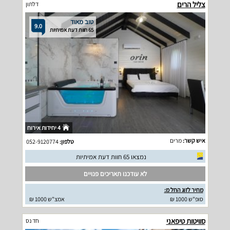
צליל הרים
דלתון
טוב מאוד
9.0
65 חוות דעת אמיתיות
4 יחידות אירוח
איש קשר:
מרים
טלפון:
052-9120774
נמצאו 65 חוות דעת אמיתיות
לא עודכנו תאריכים פנויים
מחיר לזוג החל מ:
סופ"ש 1000 ₪
אמצ"ש 1000 ₪
סוויטות טיפאני
חד נס