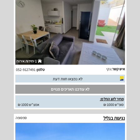
1 יחידות אירוח
איש קשר:
גקי
טלפון:
052-9127491
לא נמצאו חוות דעת
לא עודכנו תאריכים פנויים
מחיר לזוג החל מ:
סופ"ש 1000 ₪
אמצ"ש 1000 ₪
נגיעות בגליל
ספסופה