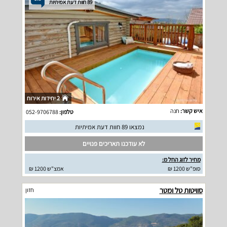
89 חוות דעת אמיתיות
2 יחידות אירוח
איש קשר:
חנה
טלפון:
052-9706788
נמצאו 89 חוות דעת אמיתיות
לא עודכנו תאריכים פנויים
מחיר לזוג החל מ:
סופ"ש 1200 ₪
אמצ"ש 1200 ₪
סוויטות טל ומטר
חזון