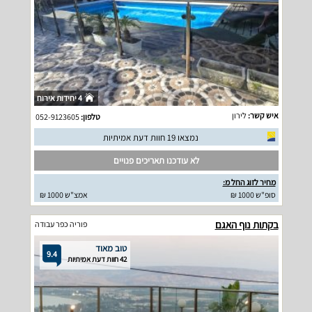
4 יחידות אירוח
איש קשר:
לירון
טלפון:
052-9123605
נמצאו 19 חוות דעת אמיתיות
לא עודכנו תאריכים פנויים
מחיר לזוג החל מ:
סופ"ש 1000 ₪
אמצ"ש 1000 ₪
בקתות נוף האגם
פוריה כפר עבודה
טוב מאוד
9.4
42 חוות דעת אמיתיות