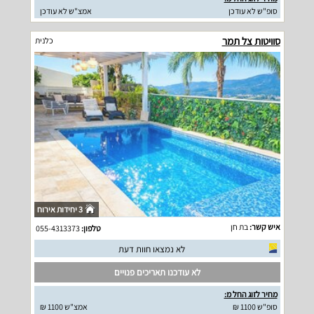
סופ"ש לא עודכן
אמצ"ש לא עודכן
סוויטות צל תמר
כלנית
3 יחידות אירוח
איש קשר:
בת חן
טלפון:
055-4313373
לא נמצאו חוות דעת
לא עודכנו תאריכים פנויים
מחיר לזוג החל מ:
סופ"ש 1100 ₪
אמצ"ש 1100 ₪