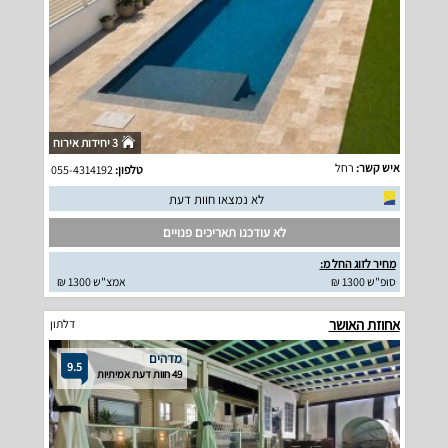
3 יחידות אירוח
איש קשר:
רחל
טלפון:
055-4314192
לא נמצאו חוות דעת
לא עודכנו תאריכים פנויים
מחיר לזוג החל מ:
סופ"ש 1300 ₪
אמצ"ש 1300 ₪
אחוזת האושר
דלתון
מדהים
9.5
49 חוות דעת אמיתיות