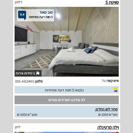
סוויטת S
דלתון
טוב מאוד
9.4
5 חוות דעת אמיתיות
1 יחידות אירוח
איש קשר:
גל
טלפון:
055-4313403
נמצאו 5 חוות דעת אמיתיות
לא עודכנו תאריכים פנויים
מחיר לזוג החל מ:
סופ"ש 1000 ₪
אמצ"ש 1000 ₪
וילה מרטינלה
לימן