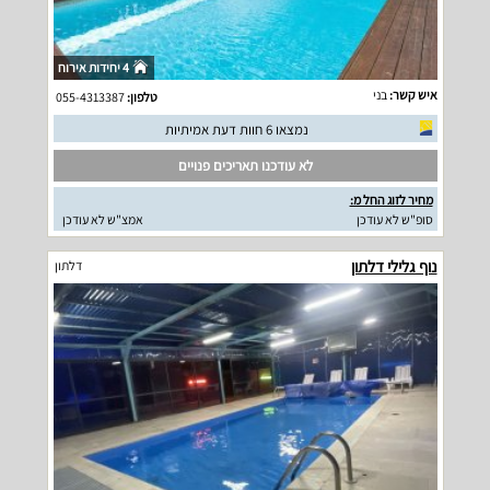
4 יחידות אירוח
איש קשר:
בני
טלפון:
055-4313387
נמצאו 6 חוות דעת אמיתיות
לא עודכנו תאריכים פנויים
מחיר לזוג החל מ:
סופ"ש לא עודכן
אמצ"ש לא עודכן
נוף גלילי דלתון
דלתון