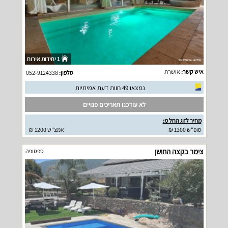
1 יחידות אירוח
איש קשר:
אושרת
טלפון:
052-9124338
נמצאו 49 חוות דעת אמיתיות
לא עודכנו תאריכים פנויים
מחיר לזוג החל מ:
סופ"ש 1300 ₪
אמצ"ש 1200 ₪
צימר בקצה החושן
ספסופה