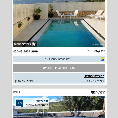
2 יחידות אירוח
איש קשר:
מיטל
טלפון:
055-4313664
לא נמצאו חוות דעת
לא עודכנו תאריכים פנויים
מחיר לזוג החל מ:
סופ"ש לא עודכן
אמצ"ש לא עודכן
הילת הנוף
כלנית
טוב מאוד
9.3
19 חוות דעת אמיתיות