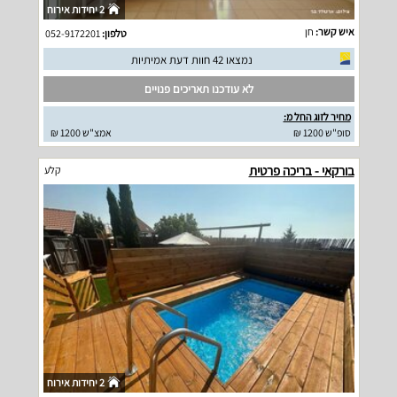
2 יחידות אירוח
איש קשר:
חן
טלפון:
052-9172201
נמצאו 42 חוות דעת אמיתיות
לא עודכנו תאריכים פנויים
מחיר לזוג החל מ:
סופ"ש 1200 ₪
אמצ"ש 1200 ₪
בורקאי - בריכה פרטית
קלע
2 יחידות אירוח