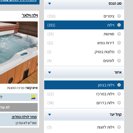
סוג הנכס
וילה וילאז'
צימרים
(150)
וילות
(191)
סוויטות
(35)
דירות נופש
(11)
מלונות בוטיק
(1)
לופטים
(4)
איזור
וילות בצפון
איש קשר:
מרכז הזמנות
וילות במרכז
(22)
לא
וילות בדרום
(38)
לא עודכ
קהל יעד
מחיר לוילה החל מ:
סופ"ש לא עודכן
וילות לזוגות
(3)