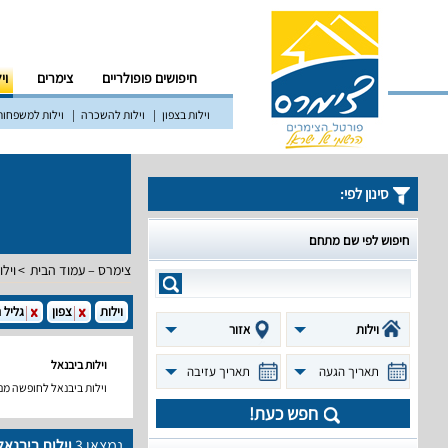
חיפושים פופולריים
צימרים
וי
וילות בצפון
וילות להשכרה
וילות למשפחות
סינון לפי:
חיפוש לפי שם מתחם
צימרס – עמוד הבית
וילו
וילות
צפון
גליל 
וילות
אזור
וילות ביבנאל
תאריך הגעה
תאריך עזיבה
וילות ביבנאל לחופשה מ
חפש כעת!
נמצאו
3
וילות ביבנאל