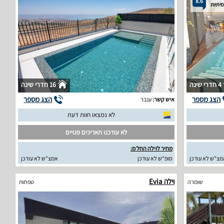
8.6
4 חדרי שינה
16 חדרי שינה
הצג מספר
הצג מספר
איש קשר:
ענבר
לא נמצאו חוות דעת
לא עודכנו תאריכים פנויים
מחיר לוילה החל מ:
מצ"ש לא עודכן
סופ"ש לא עודכן
אמצ"ש לא עודכן
וילה Evia
שומרה
טפחות