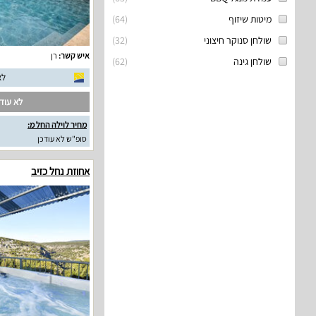
מיטות שיזוף
(
64
)
שולחן סנוקר חיצוני
(
32
)
איש קשר:
רן
שולחן גינה
(
62
)
לא
לא עודכ
מחיר לוילה החל מ:
סופ"ש לא עודכן
אחוזת נחל כזיב