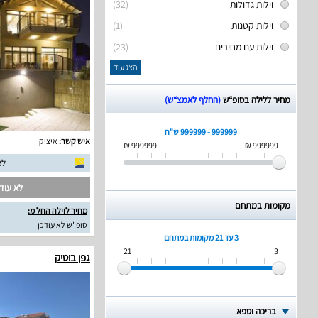
וילות גדולות
(32)
וילות קטנות
(1)
וילות עם מחירים
(23)
הצג עוד
מחיר ללילה בסופ“ש
(החלף לאמצ“ש)
999999 - 999999 ש"ח
איש קשר:
איציק
999999 ₪
999999 ₪
לא
לא עודכ
מקומות במתחם
מחיר לוילה החל מ:
סופ"ש לא עודכן
3 עד 21
מקומות במתחם
21
3
גפן בוטיק
בריכה וספא