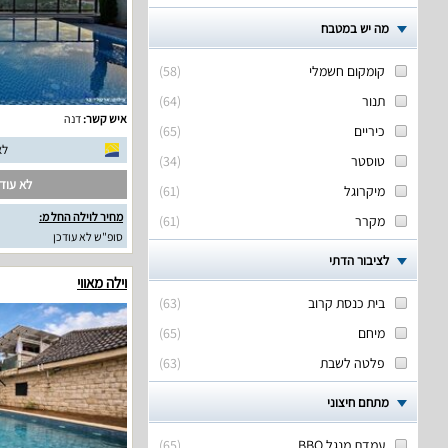
מה יש במטבח
קומקום חשמלי
(
58
)
תנור
(
64
)
איש קשר:
דנה
כיריים
(
65
)
לא
טוסטר
(
34
)
לא עודכ
מיקרוגל
(
61
)
מחיר לוילה החל מ:
מקרר
(
61
)
סופ"ש לא עודכן
לציבור הדתי
וילה מאווי
בית כנסת קרוב
(
63
)
מיחם
(
65
)
פלטה לשבת
(
63
)
מתחם חיצוני
עמדת מנגל BBQ
(
65
)