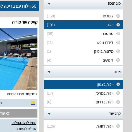
סוג הנכס
66
וילות עם בריכה ל
צימרים
(150)
קאסה אור מוריה
וילות
(191)
סוויטות
(35)
דירות נופש
(11)
מלונות בוטיק
(1)
לופטים
(4)
איזור
וילות בצפון
וילות במרכז
(17)
איש קשר:
מרכז הזמנות
וילות בדרום
(6)
לא
לא עודכ
קהל יעד
מחיר לוילה החל מ:
וילות לזוגות
(126)
סופ"ש לא עודכן