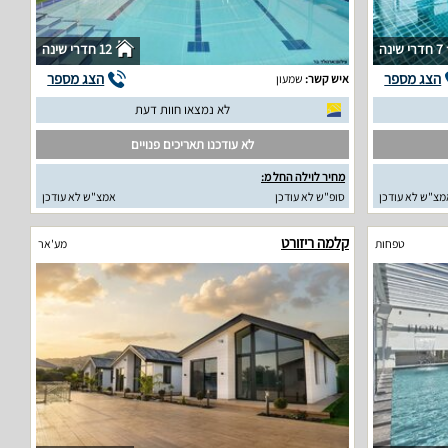
7 חדרי שינה
12 חדרי שינה
הצג מספר
הצג מספר
איש קשר:
שמעון
לא נמצאו חוות דעת
לא עודכנו תאריכים פנויים
מחיר לוילה החל מ:
מצ"ש לא עודכן
סופ"ש לא עודכן
אמצ"ש לא עודכן
קלמה ריזורט
טפחות
מע'אר