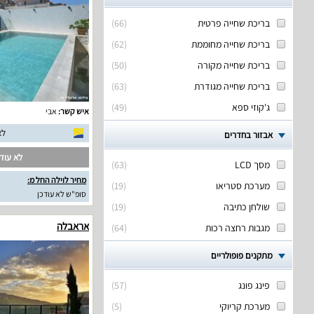
בריכת שחייה פרטית
(
66
)
בריכת שחייה מחוממת
(
62
)
בריכת שחייה מקורה
(
50
)
בריכת שחייה מגודרת
(
63
)
ג'קוזי ספא
(
49
)
איש קשר:
אבי
לא
אבזור בחדרים
לא עודכ
מסך LCD
(
63
)
מחיר לוילה החל מ:
מערכת סטריאו
(
19
)
סופ"ש לא עודכן
שולחן כתיבה
(
19
)
אראבלה
מגבות רחצה רכות
(
64
)
מתקנים פופולריים
פינג פונג
(
57
)
מערכת קריוקי
(
5
)