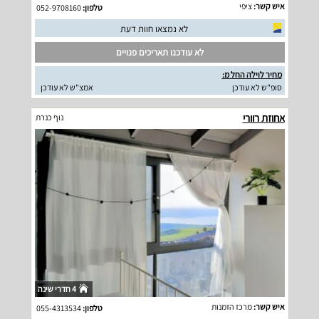
איש קשר:
ציפי
טלפון:
052-9708160
לא נמצאו חוות דעת
לא עודכנו תאריכים פנויים
מחיר לוילה החל מ:
סופ"ש לא עודכן
אמצ"ש לא עודכן
אחוזת רוורי
נוף כנרת
4 חדרי שינה
איש קשר:
מרכז הזמנות
טלפון:
055-4313534