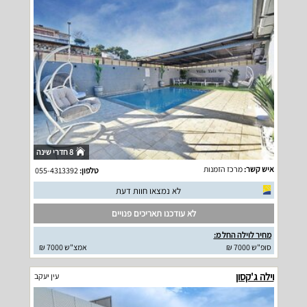
8 חדרי שינה
איש קשר:
מרכז הזמנות
טלפון:
055-4313392
לא נמצאו חוות דעת
לא עודכנו תאריכים פנויים
מחיר לוילה החל מ:
סופ"ש 7000 ₪
אמצ"ש 7000 ₪
וילה ג'קסון
עין יעקב