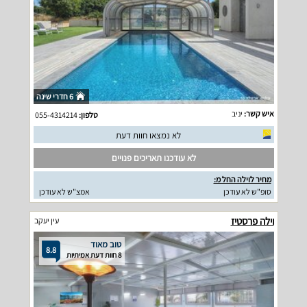
6 חדרי שינה
איש קשר:
יניב
טלפון:
055-4314214
לא נמצאו חוות דעת
לא עודכנו תאריכים פנויים
מחיר לוילה החל מ:
סופ"ש לא עודכן
אמצ"ש לא עודכן
וילה פרסטיז
עין יעקב
טוב מאוד
8.8
8 חוות דעת אמיתיות