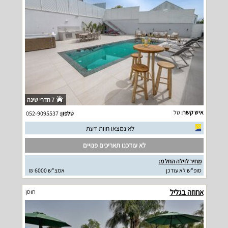
7 חדרי שינה
איש קשר:
טל
טלפון:
052-9095537
לא נמצאו חוות דעת
לא עודכנו תאריכים פנויים
מחיר לוילה החל מ:
סופ"ש לא עודכן
אמצ"ש 6000 ₪
אחוזה בגליל
חוסן