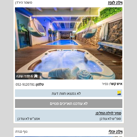
וילה לופז
משמר הירדן
6 חדרי שינה
איש קשר:
כפיר
טלפון:
052-9120781
לא נמצאו חוות דעת
לא עודכנו תאריכים פנויים
מחיר לוילה החל מ:
סופ"ש לא עודכן
אמצ"ש לא עודכן
וילה יהלי
נוף כנרת