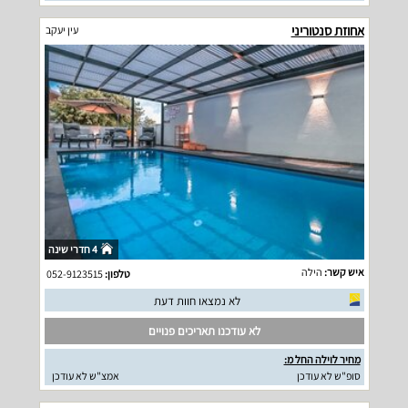
אחוזת סנטוריני
עין יעקב
4 חדרי שינה
איש קשר:
הילה
טלפון:
052-9123515
לא נמצאו חוות דעת
לא עודכנו תאריכים פנויים
מחיר לוילה החל מ:
סופ"ש לא עודכן
אמצ"ש לא עודכן