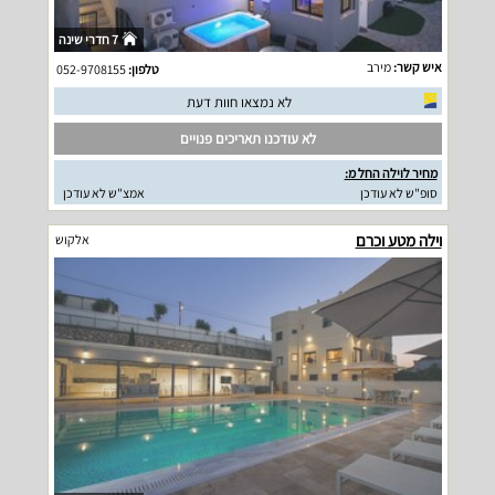
7 חדרי שינה
איש קשר:
מירב
טלפון:
052-9708155
לא נמצאו חוות דעת
לא עודכנו תאריכים פנויים
מחיר לוילה החל מ:
סופ"ש לא עודכן
אמצ"ש לא עודכן
וילה מטע וכרם
אלקוש