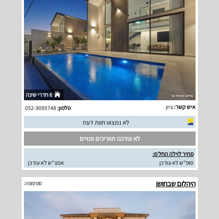
6 חדרי שינה
איש קשר:
ציון
טלפון:
052-9095748
לא נמצאו חוות דעת
לא עודכנו תאריכים פנויים
מחיר לוילה החל מ:
סופ"ש לא עודכן
אמצ"ש לא עודכן
היהלום שבחושן
ספסופה