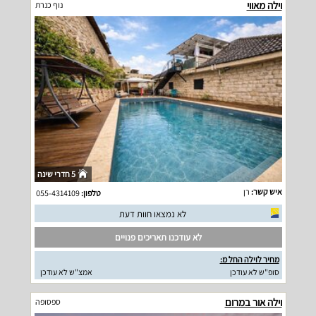
וילה מאווי
נוף כנרת
5 חדרי שינה
איש קשר:
רן
טלפון:
055-4314109
לא נמצאו חוות דעת
לא עודכנו תאריכים פנויים
מחיר לוילה החל מ:
סופ"ש לא עודכן
אמצ"ש לא עודכן
וילה אור במרום
ספסופה