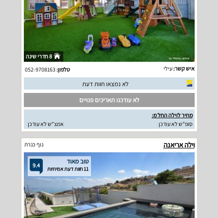
8 חדרי שינה
איש קשר:
עילי
טלפון:
052-9708163
לא נמצאו חוות דעת
לא עודכנו תאריכים פנויים
מחיר לוילה החל מ:
סופ"ש לא עודכן
אמצ"ש לא עודכן
וילה אריאנה
נוף כנרת
טוב מאוד
9.4
11 חוות דעת אמיתיות