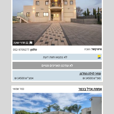
11 חדרי שינה
איש קשר:
טובה
טלפון:
052-9709277
לא נמצאו חוות דעת
לא עודכנו תאריכים פנויים
מחיר לוילה החל מ:
סופ"ש 14500 ₪
אמצ"ש 14500 ₪
אחוזת אדל בכפר
כפר שמאי