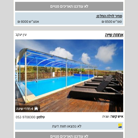
לא עודכנו תאריכים פנויים
מחיר לוילה החל מ:
סופ"ש 8500 ₪
אמצ"ש 8000 ₪
אחוזת שייה
עין יעקב
4 חדרי שינה
איש קשר:
שגית
טלפון:
052-9708300
לא נמצאו חוות דעת
לא עודכנו תאריכים פנויים