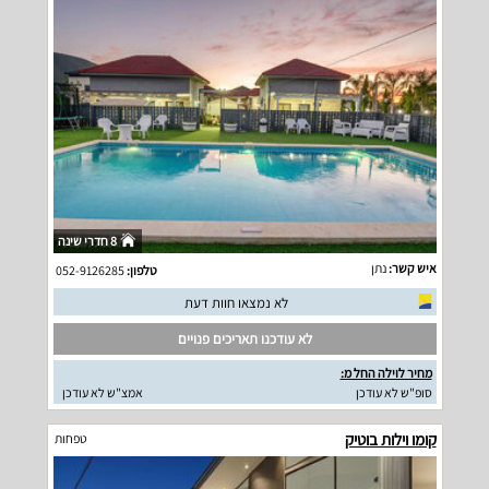
8 חדרי שינה
איש קשר:
נתן
טלפון:
052-9126285
לא נמצאו חוות דעת
לא עודכנו תאריכים פנויים
מחיר לוילה החל מ:
סופ"ש לא עודכן
אמצ"ש לא עודכן
קומו וילות בוטיק
טפחות