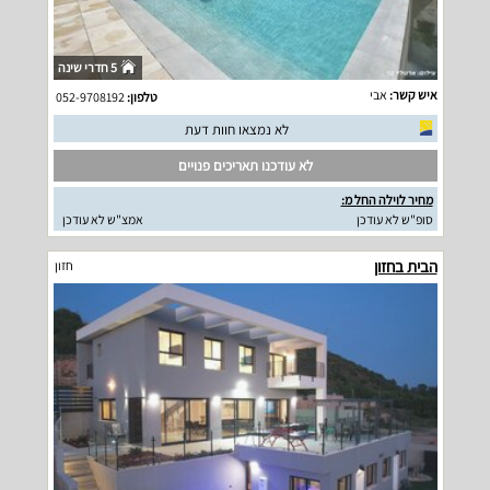
5 חדרי שינה
איש קשר:
אבי
טלפון:
052-9708192
לא נמצאו חוות דעת
לא עודכנו תאריכים פנויים
מחיר לוילה החל מ:
סופ"ש לא עודכן
אמצ"ש לא עודכן
הבית בחזון
חזון