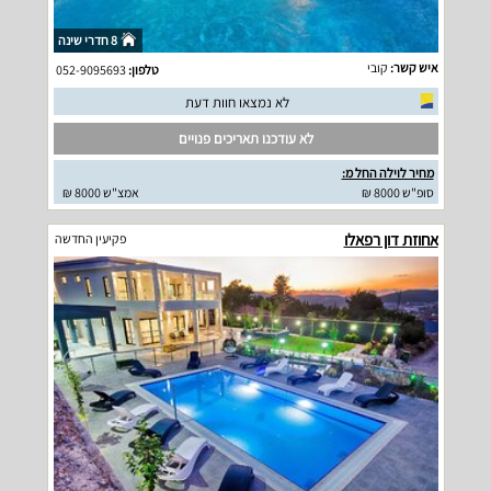
8 חדרי שינה
איש קשר:
קובי
טלפון:
052-9095693
לא נמצאו חוות דעת
לא עודכנו תאריכים פנויים
מחיר לוילה החל מ:
סופ"ש 8000 ₪
אמצ"ש 8000 ₪
אחוזת דון רפאלו
פקיעין החדשה