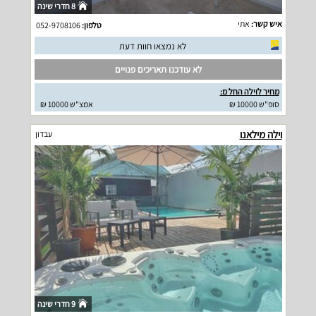
8 חדרי שינה
איש קשר:
אתי
טלפון:
052-9708106
לא נמצאו חוות דעת
לא עודכנו תאריכים פנויים
מחיר לוילה החל מ:
סופ"ש 10000 ₪
אמצ"ש 10000 ₪
וילה מילאנו
עבדון
9 חדרי שינה