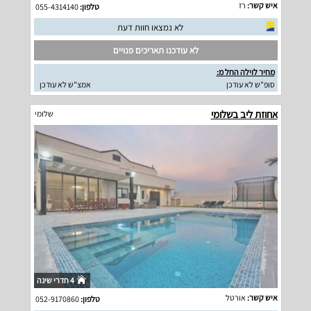
איש קשר:
רז
טלפון:
055-4314140
לא נמצאו חוות דעת
לא עודכנו תאריכים פנויים
מחיר לוילה החל מ:
סופ"ש לא עודכן
אמצ"ש לא עודכן
אחוזת ליב בשלומי
שלומי
4 חדרי שינה
איש קשר:
אורטל
טלפון:
052-9170860