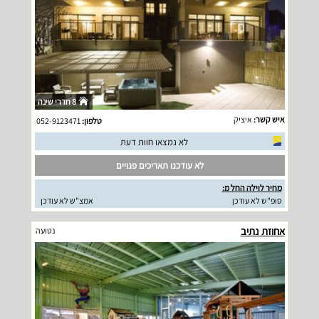
8 חדרי שינה
איש קשר:
איציק
טלפון:
052-9123471
לא נמצאו חוות דעת
לא עודכנו תאריכים פנויים
מחיר לוילה החל מ:
סופ"ש לא עודכן
אמצ"ש לא עודכן
אחוזת נתיב
נטועה