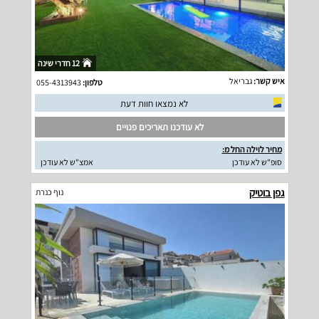
12 חדרי שינה
איש קשר:
גבריאל
טלפון:
055-4313943
לא נמצאו חוות דעת
לא עודכנו תאריכים פנויים
מחיר לוילה החל מ:
סופ"ש לא עודכן
אמצ"ש לא עודכן
גפן בוטיק
נוף כנרת