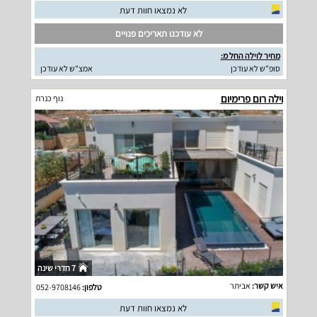
לא נמצאו חוות דעת
לא עודכנו תאריכים פנויים
מחיר לוילה החל מ:
סופ"ש לא עודכן
אמצ"ש לא עודכן
וילה רום פרימיום
נוף כנרת
7 חדרי שינה
איש קשר:
אביתר
טלפון:
052-9708146
לא נמצאו חוות דעת