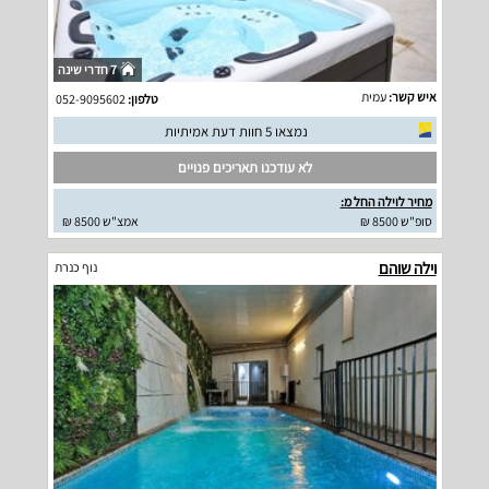
7 חדרי שינה
איש קשר:
עמית
טלפון:
052-9095602
נמצאו 5 חוות דעת אמיתיות
לא עודכנו תאריכים פנויים
מחיר לוילה החל מ:
סופ"ש 8500 ₪
אמצ"ש 8500 ₪
וילה שוהם
נוף כנרת