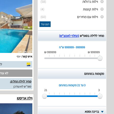
וילות גדולות
(58)
וילות קטנות
(4)
וילות עם מחירים
(60)
הצג עוד
מחיר ללילה בסופ“ש
(החלף לאמצ“ש)
999999 - 999999 ש"ח
999999 ₪
999999 ₪
איש קשר:
יוסי
לא
לא עודכ
מקומות במתחם
מחיר לוילה החל מ:
3 עד 21
מקומות במתחם
סופ"ש לא עודכן
21
3
וילה אריסטו
בריכה וספא