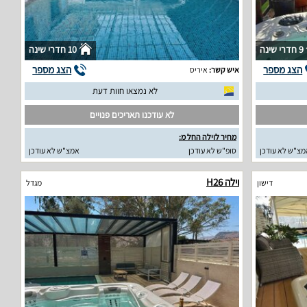
9 חדרי שינה
10 חדרי שינה
הצג מספר
הצג מספר
איש קשר:
איריס
לא נמצאו חוות דעת
לא עודכנו תאריכים פנויים
מחיר לוילה החל מ:
מצ"ש לא עודכן
סופ"ש לא עודכן
אמצ"ש לא עודכן
וילה H26
דישון
מגדל