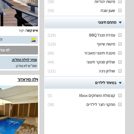
מיטות יהודיות
(
30
)
שעון שבת
(
59
)
מתחם חיצוני
איש קשר:
יקיר
עמדת מנגל BBQ
(
126
)
לא
מיטות שיזוף
(
120
)
לא עודכ
מטבח חיצוני מאובזר
(
66
)
מחיר לוילה החל מ:
שולחן סנוקר חיצוני
(
44
)
סופ"ש לא עודכן
שולחן גינה
(
121
)
וילה מיראדור
במיוחד לילדים
קונסולת משחקים Xbox
(
5
)
מתקני חצר לילדים
(
38
)