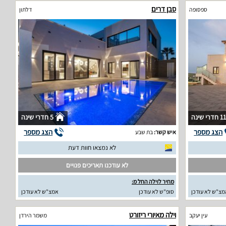
סבן דרים
ספסופה
דלתון
11 חדרי שינה
5 חדרי שינה
הצג מספר
הצג מספר
איש קשר:
בת שבע
לא נמצאו חוות דעת
לא עודכנו תאריכים פנויים
מחיר לוילה החל מ:
מצ"ש לא עודכן
סופ"ש לא עודכן
אמצ"ש לא עודכן
וילה מאיורי ריזורט
עין יעקב
משמר הירדן