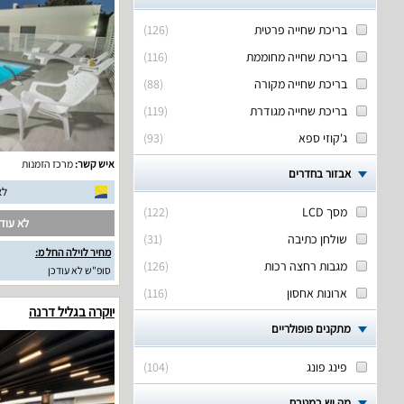
בריכת שחייה פרטית
(
126
)
בריכת שחייה מחוממת
(
116
)
בריכת שחייה מקורה
(
88
)
בריכת שחייה מגודרת
(
119
)
ג'קוזי ספא
(
93
)
איש קשר:
מרכז הזמנות
אבזור בחדרים
לא
מסך LCD
(
122
)
לא עודכ
שולחן כתיבה
(
31
)
מחיר לוילה החל מ:
מגבות רחצה רכות
(
126
)
סופ"ש לא עודכן
ארונות אחסון
(
116
)
יוקרה בגליל דרנה
מתקנים פופולריים
פינג פונג
(
104
)
מה יש במטבח