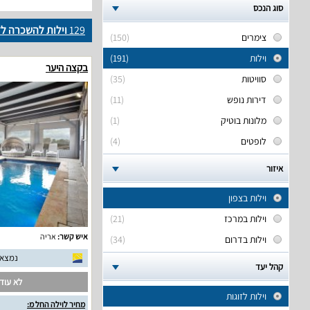
סוג הנכס
129
וילות להשכרה לז
צימרים
(150)
וילות
(191)
בקצה היער
סוויטות
(35)
דירות נופש
(11)
מלונות בוטיק
(1)
לופטים
(4)
איזור
וילות בצפון
וילות במרכז
(21)
איש קשר:
אריה
וילות בדרום
(34)
נמצאו 7 חוות דעת אמ
קהל יעד
לא עודכ
וילות לזוגות
מחיר לוילה החל מ: