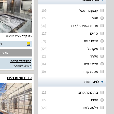
קומקום חשמלי
(
109
)
תנור
(
122
)
מכונת אספרסו / קפה
(
96
)
כיריים
(
127
)
איש קשר:
מרכז הזמנות
מדיח כלים
(
59
)
לא
מיקרוגל
(
123
)
לא עודכ
מקרר
(
123
)
מחיר לוילה החל מ:
מיניבר מים
(
16
)
סופ"ש לא עודכן
מכונת קרח
(
10
)
אחוזת נוף מרגליות
לציבור הדתי
בית כנסת קרוב
(
126
)
מיחם
(
127
)
פלטה לשבת
(
126
)