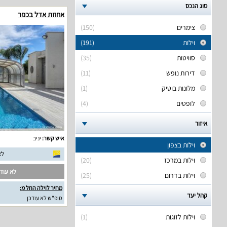
סוג הנכס
אחוזת אדל בכפר
צימרים
(150)
וילות
(191)
סוויטות
(35)
דירות נופש
(11)
מלונות בוטיק
(1)
לופטים
(4)
איזור
איש קשר:
יניב
וילות בצפון
לא
וילות במרכז
(20)
לא עודכ
וילות בדרום
(25)
מחיר לוילה החל מ:
קהל יעד
סופ"ש לא עודכן
וילות לזוגות
(1)