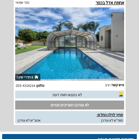
אחוזת אדל בכפר
כפר שמאי
6 חדרי שינה
איש קשר:
יניב
טלפון:
055-4314214
לא נמצאו חוות דעת
לא עודכנו תאריכים פנויים
מחיר לוילה החל מ:
סופ"ש לא עודכן
אמצ"ש לא עודכן