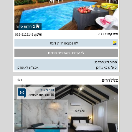
2 יחידות אירוח
איש קשר:
דינה
טלפון:
052-9125149
לא נמצאו חוות דעת
לא עודכנו תאריכים פנויים
מחיר לזוג החל מ:
סופ"ש לא עודכן
אמצ"ש לא עודכן
צליל הרים
דלתון
טוב מאוד
9.0
65 חוות דעת אמיתיות