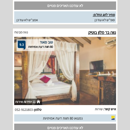
לא עודכנו תאריכים פנויים
מחיר לזוג החל מ:
סופ"ש לא עודכן
אמצ"ש לא עודכן
נווה בר מלון בוטיק
נווה מבטח
טוב מאוד
9.3
80 חוות דעת אמיתיות
11 יחידות אירוח
איש קשר:
שירות
טלפון:
052-9121803
נמצאו 80 חוות דעת אמיתיות
לא עודכנו תאריכים פנויים