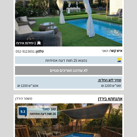
1 יחידות אירוח
איש קשר:
האני
טלפון:
052-9123651
נמצאו 25 חוות דעת אמיתיות
לא עודכנו תאריכים פנויים
מחיר לזוג החל מ:
סופ"ש 1200 ₪
אמצ"ש 1200 ₪
אתנחתא בירדן
משמר הירדן
טוב מאוד
9.3
16 חוות דעת אמיתיות