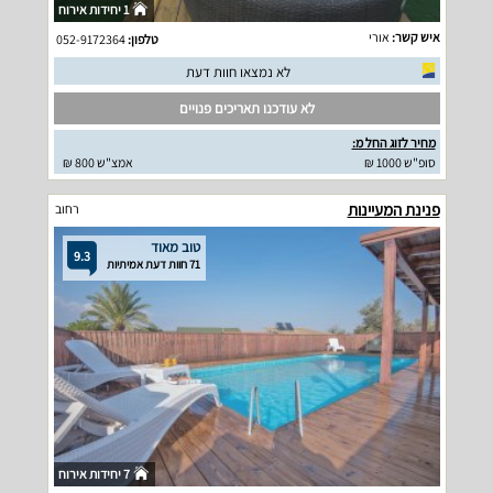
1 יחידות אירוח
איש קשר:
אורי
טלפון:
052-9172364
לא נמצאו חוות דעת
לא עודכנו תאריכים פנויים
מחיר לזוג החל מ:
סופ"ש 1000 ₪
אמצ"ש 800 ₪
פנינת המעיינות
רחוב
טוב מאוד
9.3
71 חוות דעת אמיתיות
7 יחידות אירוח