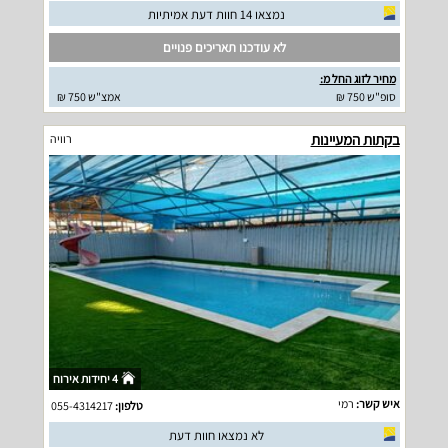
נמצאו 14 חוות דעת אמיתיות
לא עודכנו תאריכים פנויים
מחיר לזוג החל מ:
סופ"ש 750 ₪
אמצ"ש 750 ₪
בקתות המעיינות
רוויה
4 יחידות אירוח
איש קשר:
רמי
טלפון:
055-4314217
לא נמצאו חוות דעת