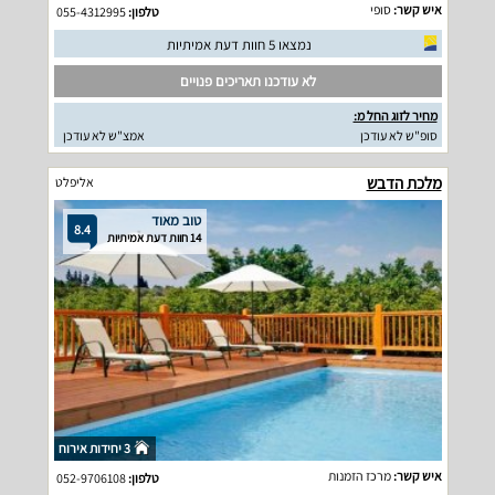
איש קשר:
סופי
טלפון:
055-4312995
נמצאו 5 חוות דעת אמיתיות
לא עודכנו תאריכים פנויים
מחיר לזוג החל מ:
סופ"ש לא עודכן
אמצ"ש לא עודכן
מלכת הדבש
אליפלט
טוב מאוד
8.4
14 חוות דעת אמיתיות
3 יחידות אירוח
איש קשר:
מרכז הזמנות
טלפון:
052-9706108