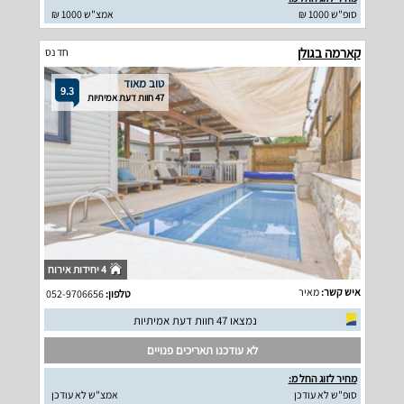
סופ"ש 1000 ₪
אמצ"ש 1000 ₪
קארמה בגולן
חד נס
טוב מאוד
9.3
47 חוות דעת אמיתיות
4 יחידות אירוח
איש קשר:
מאיר
טלפון:
052-9706656
נמצאו 47 חוות דעת אמיתיות
לא עודכנו תאריכים פנויים
מחיר לזוג החל מ:
סופ"ש לא עודכן
אמצ"ש לא עודכן