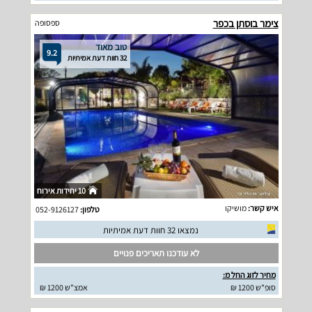
צימר בוסתן בכפר
ספסופה
טוב מאוד
9.2
32 חוות דעת אמיתיות
10 יחידות אירוח
איש קשר:
מושיקו
טלפון:
052-9126127
נמצאו 32 חוות דעת אמיתיות
לא עודכנו תאריכים פנויים
מחיר לזוג החל מ:
סופ"ש 1200 ₪
אמצ"ש 1200 ₪