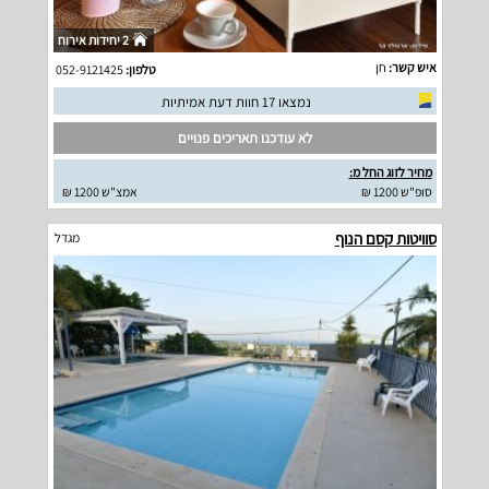
2 יחידות אירוח
איש קשר:
חן
טלפון:
052-9121425
נמצאו 17 חוות דעת אמיתיות
לא עודכנו תאריכים פנויים
מחיר לזוג החל מ:
סופ"ש 1200 ₪
אמצ"ש 1200 ₪
סוויטות קסם הנוף
מגדל