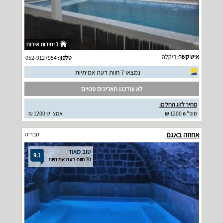
1 יחידות אירוח
איש קשר:
דיקלה
טלפון:
052-9127954
נמצאו 7 חוות דעת אמיתיות
לא עודכנו תאריכים פנויים
מחיר לזוג החל מ:
סופ"ש 1200 ₪
אמצ"ש 1200 ₪
אחוזה באגם
טבריה
טוב מאוד
9.1
70 חוות דעת אמיתיות