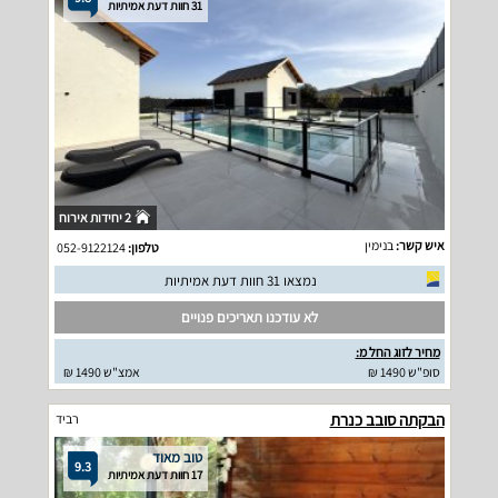
31 חוות דעת אמיתיות
2 יחידות אירוח
איש קשר:
בנימין
טלפון:
052-9122124
נמצאו 31 חוות דעת אמיתיות
לא עודכנו תאריכים פנויים
מחיר לזוג החל מ:
סופ"ש 1490 ₪
אמצ"ש 1490 ₪
הבקתה סובב כנרת
רביד
טוב מאוד
9.3
17 חוות דעת אמיתיות