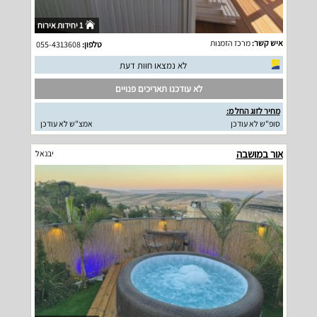
1 יחידות אירוח
איש קשר:
מרכז הזמנות
טלפון:
055-4313608
לא נמצאו חוות דעת
לא עודכנו תאריכים פנויים
מחיר לזוג החל מ:
סופ"ש לא עודכן
אמצ"ש לא עודכן
אור במושבה
יבנאל