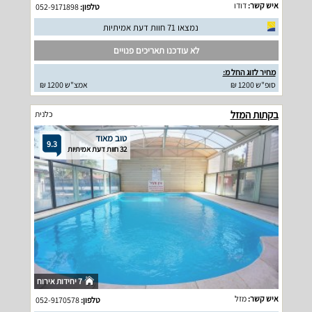
איש קשר:
דודו
טלפון:
052-9171898
נמצאו 71 חוות דעת אמיתיות
לא עודכנו תאריכים פנויים
מחיר לזוג החל מ:
סופ"ש 1200 ₪
אמצ"ש 1200 ₪
בקתות המזל
כלנית
טוב מאוד
9.3
32 חוות דעת אמיתיות
7 יחידות אירוח
איש קשר:
מזל
טלפון:
052-9170578