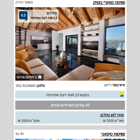
סוויטה מאיורי בוטיק
משמר הירדן
מדהים
9.5
13 חוות דעת אמיתיות
1 יחידות אירוח
איש קשר:
ליאב
טלפון:
052-9124843
נמצאו 13 חוות דעת אמיתיות
לא עודכנו תאריכים פנויים
מחיר לזוג החל מ:
סופ"ש 3500 ₪
אמצ"ש 3500 ₪
סוויטות טיפאני
חד נס