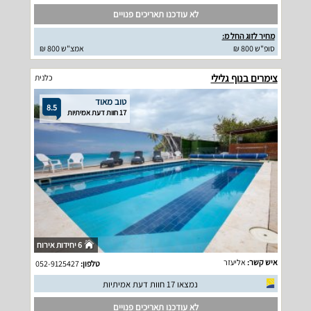
לא עודכנו תאריכים פנויים
מחיר לזוג החל מ:
סופ"ש 800 ₪
אמצ"ש 800 ₪
צימרים בנוף גלילי
כלנית
טוב מאוד
8.5
17 חוות דעת אמיתיות
6 יחידות אירוח
איש קשר:
אליעזר
טלפון:
052-9125427
נמצאו 17 חוות דעת אמיתיות
לא עודכנו תאריכים פנויים