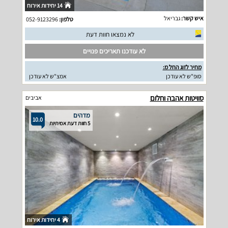
14 יחידות אירוח
איש קשר:
גבריאל
טלפון:
052-9123296
לא נמצאו חוות דעת
לא עודכנו תאריכים פנויים
מחיר לזוג החל מ:
סופ"ש לא עודכן
אמצ"ש לא עודכן
סוויטות אהבה וחלום
אביבים
מדהים
10.0
5 חוות דעת אמיתיות
4 יחידות אירוח