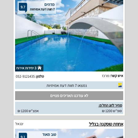
מדהים
9.7
7 חוות דעת אמיתיות
3 יחידות אירוח
איש קשר:
מרכז
טלפון:
052-9121435
נמצאו 7 חוות דעת אמיתיות
לא עודכנו תאריכים פנויים
מחיר לזוג החל מ:
סופ"ש 1200 ₪
אמצ"ש 1200 ₪
אחוזת טוסקנה בגליל
יבנאל
טוב מאוד
9.1