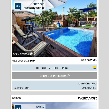
טוב מאוד
8.6
10 חוות דעת אמיתיות
4 יחידות אירוח
איש קשר:
דינה
טלפון:
052-9096141
נמצאו 10 חוות דעת אמיתיות
לא עודכנו תאריכים פנויים
מחיר לזוג החל מ:
סופ"ש 900 ₪
אמצ"ש 850 ₪
סוויטות לאו ארי
ספסופה
מדהים
9.8