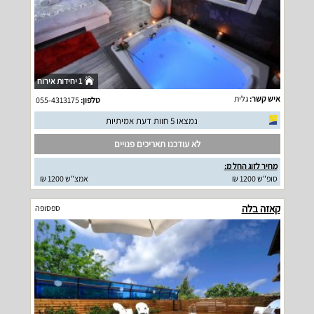
1 יחידות אירוח
איש קשר:
גלית
טלפון:
055-4313175
נמצאו 5 חוות דעת אמיתיות
לא עודכנו תאריכים פנויים
מחיר לזוג החל מ:
סופ"ש 1200 ₪
אמצ"ש 1200 ₪
קאזה בלה
ספסופה