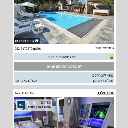
3 יחידות אירוח
איש קשר:
מוטי
טלפון:
052-9172870
לא נמצאו חוות דעת
לא עודכנו תאריכים פנויים
מחיר לזוג החל מ:
סופ"ש לא עודכן
אמצ"ש לא עודכן
סוויט סילבר
פוריה נווה עובד
מדהים
9.7
5 חוות דעת אמיתיות