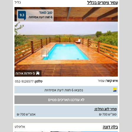
עמיר צימרים בכליל
כליל
טוב מאוד
9.3
6 חוות דעת אמיתיות
5 יחידות אירוח
איש קשר:
עמיר
טלפון:
052-9126577
נמצאו 6 חוות דעת אמיתיות
לא עודכנו תאריכים פנויים
מחיר לזוג החל מ:
סופ"ש 700 ₪
אמצ"ש 700 ₪
בלה דונה
אליפלט