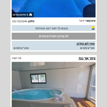
5 יחידות אירוח
איש קשר:
ליאל
טלפון:
052-9125046
נמצאו 70 חוות דעת אמיתיות
לא עודכנו תאריכים פנויים
מחיר לזוג החל מ:
סופ"ש 600 ₪
אמצ"ש 600 ₪
צימר אור גנוז
אור הגנוז