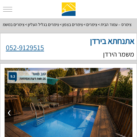
צימרס – עמוד הבית
צימרים
צימרים בצפון
צימרים בגליל העליון
צימרים במשמר ה
אתנחתא בירדן
052-9129515
משמר הירדן
טוב מאוד
9.3
16 חוות דעת אמיתיות
›