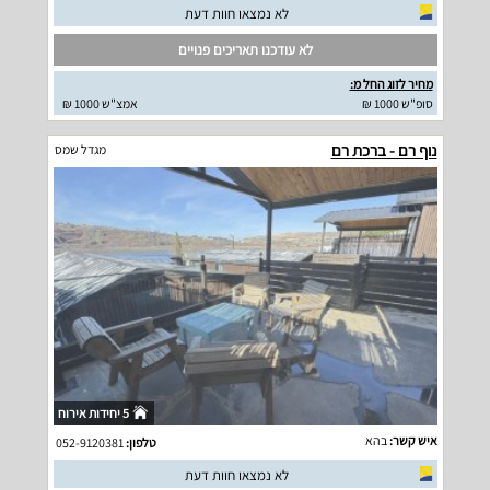
לא נמצאו חוות דעת
לא עודכנו תאריכים פנויים
מחיר לזוג החל מ:
סופ"ש 1000 ₪
אמצ"ש 1000 ₪
נוף רם - ברכת רם
מגדל שמס
5 יחידות אירוח
איש קשר:
בהא
טלפון:
052-9120381
לא נמצאו חוות דעת