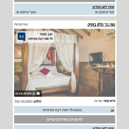
מחיר לזוג החל מ:
סופ"ש 1200 ₪
אמצ"ש 1000 ₪
נווה בר מלון בוטיק
נווה מבטח
טוב מאוד
9.3
79 חוות דעת אמיתיות
11 יחידות אירוח
איש קשר:
שירות
טלפון:
052-9121803
נמצאו 79 חוות דעת אמיתיות
לא עודכנו תאריכים פנויים
מחיר לזוג החל מ: