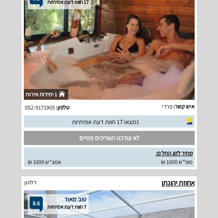
17 חוות דעת אמיתיות
1 יחידות אירוח
איש קשר:
פרדי
טלפון:
052-9171905
נמצאו 17 חוות דעת אמיתיות
לא עודכנו תאריכים פנויים
מחיר לזוג החל מ:
סופ"ש 1000 ₪
אמצ"ש 1000 ₪
אחוזת יהונתן
דלתון
טוב מאוד
8.6
7 חוות דעת אמיתיות