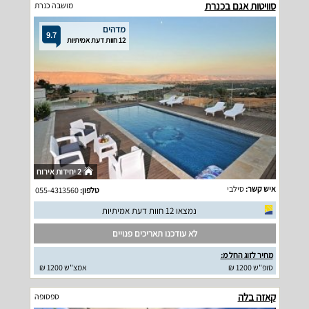
סוויטות אגם בכנרת
מושבה כנרת
מדהים
9.7
12 חוות דעת אמיתיות
2 יחידות אירוח
איש קשר:
סילבי
טלפון:
055-4313560
נמצאו 12 חוות דעת אמיתיות
לא עודכנו תאריכים פנויים
מחיר לזוג החל מ:
סופ"ש 1200 ₪
אמצ"ש 1200 ₪
קאזה בלה
ספסופה