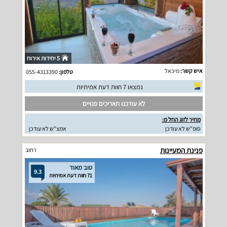
5 יחידות אירוח
איש קשר:
מיכאל
טלפון:
055-4313390
נמצאו 7 חוות דעת אמיתיות
לא עודכנו תאריכים פנויים
מחיר לזוג החל מ:
סופ"ש לא עודכן
אמצ"ש לא עודכן
פנינת המעיינות
רחוב
טוב מאוד
9.3
71 חוות דעת אמיתיות