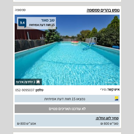
נופש בהרים ספסופה
ספסופה
טוב מאוד
9.4
15 חוות דעת אמיתיות
1 יחידות אירוח
איש קשר:
מירי
טלפון:
052-9095037
נמצאו 15 חוות דעת אמיתיות
לא עודכנו תאריכים פנויים
מחיר לזוג החל מ:
סופ"ש 800 ₪
אמצ"ש 800 ₪