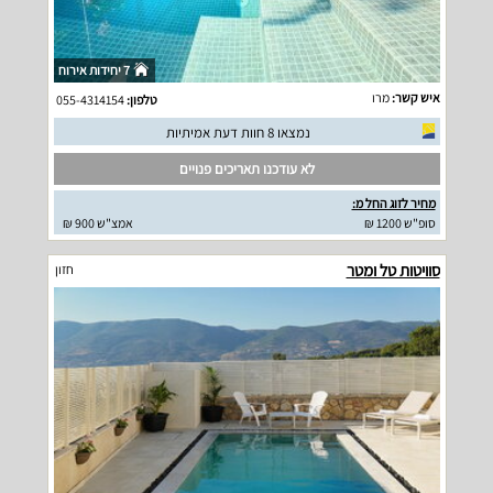
7 יחידות אירוח
איש קשר:
מרו
טלפון:
055-4314154
נמצאו 8 חוות דעת אמיתיות
לא עודכנו תאריכים פנויים
מחיר לזוג החל מ:
סופ"ש 1200 ₪
אמצ"ש 900 ₪
סוויטות טל ומטר
חזון