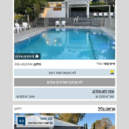
8 יחידות אירוח
איש קשר:
סולי
טלפון:
055-4313741
לא נמצאו חוות דעת
לא עודכנו תאריכים פנויים
מחיר לזוג החל מ:
סופ"ש 1100 ₪
אמצ"ש 800 ₪
אריאה גליל
דלתון
טוב מאוד
9.3
25 חוות דעת אמיתיות