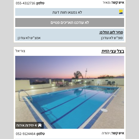
איש קשר:
מאיר
טלפון:
055-4312716
לא נמצאו חוות דעת
לא עודכנו תאריכים פנויים
מחיר לזוג החל מ:
סופ"ש לא עודכן
אמצ"ש לא עודכן
בצל עצי הזית
צוריאל
4 יחידות אירוח
איש קשר:
יהודה
טלפון:
052-9124464