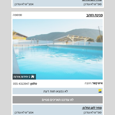
סופ"ש לא עודכן
אמצ"ש לא עודכן
פנינת הזהב
ספסופה
1 יחידות אירוח
איש קשר:
זהבה
טלפון:
055-4313947
לא נמצאו חוות דעת
לא עודכנו תאריכים פנויים
מחיר לזוג החל מ:
סופ"ש לא עודכן
אמצ"ש לא עודכן