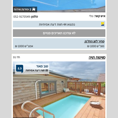
3 יחידות אירוח
איש קשר:
טלי
טלפון:
052-9170549
נמצאו 44 חוות דעת אמיתיות
לא עודכנו תאריכים פנויים
מחיר לזוג החל מ:
סופ"ש 1000 ₪
אמצ"ש 1000 ₪
סוויטות תויה
חד נס
טוב מאוד
8.9
89 חוות דעת אמיתיות