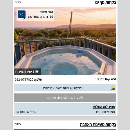
בקתות נוף ים
מנות
טוב מאוד
9.1
10 חוות דעת אמיתיות
1 יחידות אירוח
איש קשר:
אסתר
טלפון:
052-9787020
נמצאו 10 חוות דעת אמיתיות
לא עודכנו תאריכים פנויים
מחיר לזוג החל מ:
סופ"ש 1000 ₪
אמצ"ש 1000 ₪
בקתות מעיינות האהבה
רחוב