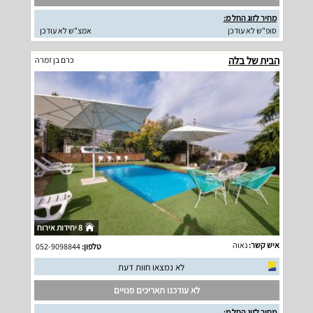
מחיר לזוג החל מ:
סופ"ש לא עודכן
אמצ"ש לא עודכן
הבית של בלה
כרם בן זמרה
8 יחידות אירוח
איש קשר:
נאוה
טלפון:
052-9098844
לא נמצאו חוות דעת
לא עודכנו תאריכים פנויים
מחיר לזוג החל מ: