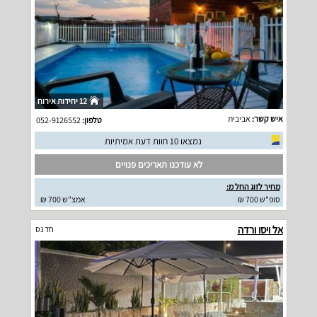
12 יחידות אירוח
איש קשר:
אביבית
טלפון:
052-9126552
נמצאו 10 חוות דעת אמיתיות
לא עודכנו תאריכים פנויים
מחיר לזוג החל מ:
סופ"ש 700 ₪
אמצ"ש 700 ₪
אל ויסו ורדה
חד נס