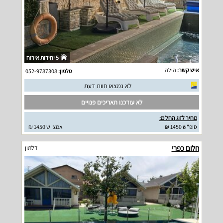
5 יחידות אירוח
איש קשר:
הילה
טלפון:
052-9787308
לא נמצאו חוות דעת
לא עודכנו תאריכים פנויים
מחיר לזוג החל מ:
סופ"ש 1450 ₪
אמצ"ש 1450 ₪
חלום כפרי
דלתון