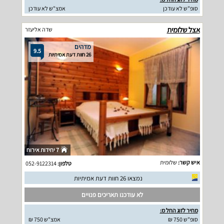
סופ"ש לא עודכן
אמצ"ש לא עודכן
אצל שלומית
שדה אליעזר
מדהים
9.5
26 חוות דעת אמיתיות
7 יחידות אירוח
איש קשר:
שלומית
טלפון:
052-9122314
נמצאו 26 חוות דעת אמיתיות
לא עודכנו תאריכים פנויים
מחיר לזוג החל מ:
סופ"ש 750 ₪
אמצ"ש 750 ₪