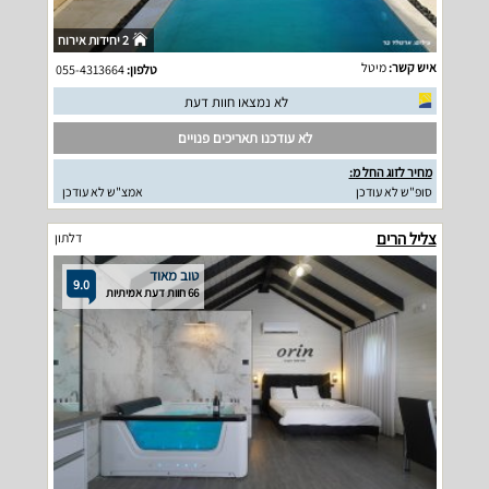
2 יחידות אירוח
איש קשר:
מיטל
טלפון:
055-4313664
לא נמצאו חוות דעת
לא עודכנו תאריכים פנויים
מחיר לזוג החל מ:
סופ"ש לא עודכן
אמצ"ש לא עודכן
צליל הרים
דלתון
טוב מאוד
9.0
66 חוות דעת אמיתיות