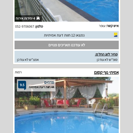
4 יחידות אירוח
איש קשר:
עופר
טלפון:
052-9706067
נמצאו 12 חוות דעת אמיתיות
לא עודכנו תאריכים פנויים
מחיר לזוג החל מ:
סופ"ש לא עודכן
אמצ"ש לא עודכן
אמיתי נוף קסום
רמות
מדהים
9.5
44 חוות דעת אמיתיות