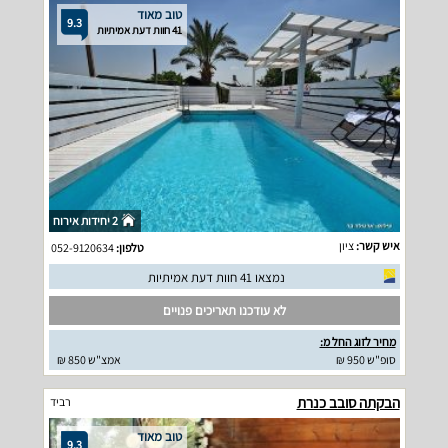
טוב מאוד
9.3
41 חוות דעת אמיתיות
2 יחידות אירוח
איש קשר:
ציון
טלפון:
052-9120634
נמצאו 41 חוות דעת אמיתיות
לא עודכנו תאריכים פנויים
מחיר לזוג החל מ:
סופ"ש 950 ₪
אמצ"ש 850 ₪
הבקתה סובב כנרת
רביד
טוב מאוד
9.3