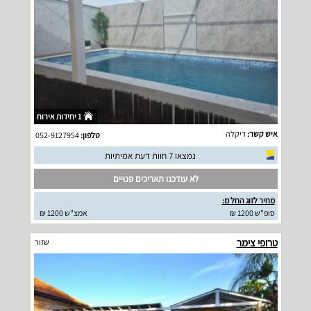
1 יחידות אירוח
איש קשר:
דיקלה
טלפון:
052-9127954
נמצאו 7 חוות דעת אמיתיות
לא עודכנו תאריכים פנויים
מחיר לזוג החל מ:
סופ"ש 1200 ₪
אמצ"ש 1200 ₪
טרופי צימר
שזור