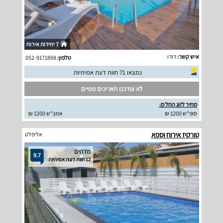
7 יחידות אירוח
איש קשר:
דודו
טלפון:
052-9171898
נמצאו 71 חוות דעת אמיתיות
לא עודכנו תאריכים פנויים
מחיר לזוג החל מ:
סופ"ש 1200 ₪
אמצ"ש 1200 ₪
טורקיז אירוח וספא
אליפלט
מדהים
9.7
12 חוות דעת אמיתיות