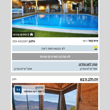
5 יחידות אירוח
איש קשר:
רועי
טלפון:
055-4313197
לא נמצאו חוות דעת
לא עודכנו תאריכים פנויים
מחיר לזוג החל מ:
סופ"ש לא עודכן
אמצ"ש לא עודכן
זית חלב ודבש
חזון
מדהים
9.6
7 חוות דעת אמיתיות