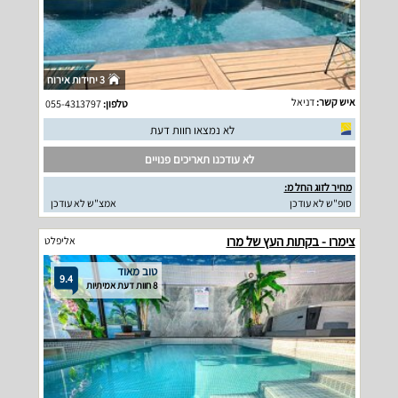
3 יחידות אירוח
איש קשר:
דניאל
טלפון:
055-4313797
לא נמצאו חוות דעת
לא עודכנו תאריכים פנויים
מחיר לזוג החל מ:
סופ"ש לא עודכן
אמצ"ש לא עודכן
צימרו - בקתות העץ של מרו
אליפלט
טוב מאוד
9.4
8 חוות דעת אמיתיות