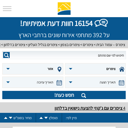
16154 חוות דעת אמיתיות!
על 392 מתחמי אירוח שונים ברחבי הארץ
צימרס – עמוד הבית
צימרים
צימרים בצפון
צימרים בגליל העליון
צימרים בדלתון
צ
צימרים
אזור
תאריך הגעה
תאריך עזיבה
חפש כעת!
4
צימרים עם ג'קוזי להצעת נישואין בדלתון
מיין לפי:
מומלץ
מחיר בסופ"ש