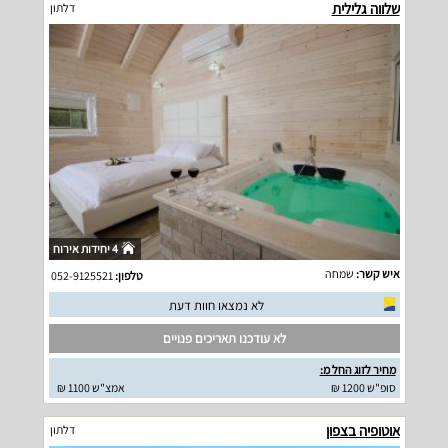
שלווה גלילית
דלתון
4 יחידות אירוח
איש קשר:
שמחה
טלפון:
052-9125521
לא נמצאו חוות דעת
לא עודכנו תאריכים פנויים
מחיר לזוג החל מ:
סופ"ש 1200 ₪
אמצ"ש 1100 ₪
אוטופיה בצפון
דלתון