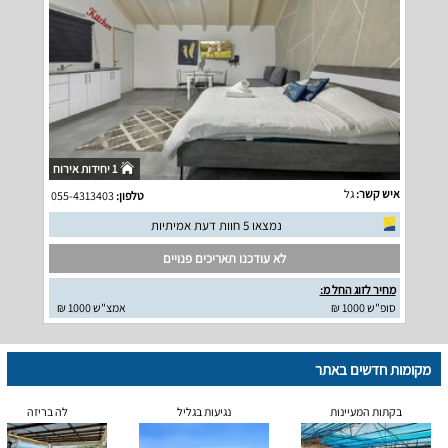
1 יחידות אירוח
איש קשר:
גל
טלפון:
055-4313403
נמצאו 5 חוות דעת אמיתיות
לא עודכנו תאריכים פנויים
מחיר לזוג החל מ:
סופ"ש 1000 ₪
אמצ"ש 1000 ₪
מקומות חדשים באתר
בקתות המעיינות
נגיעות בגליל
לה בריזה