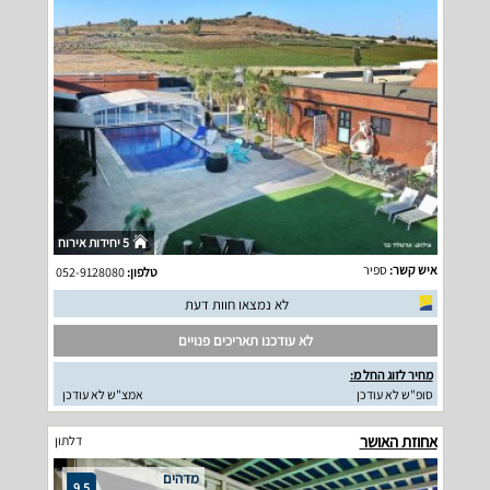
5 יחידות אירוח
איש קשר:
ספיר
טלפון:
052-9128080
לא נמצאו חוות דעת
לא עודכנו תאריכים פנויים
מחיר לזוג החל מ:
סופ"ש לא עודכן
אמצ"ש לא עודכן
אחוזת האושר
דלתון
מדהים
9.5