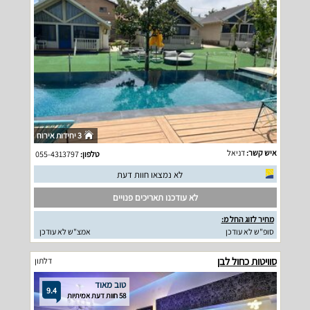
3 יחידות אירוח
איש קשר:
דניאל
טלפון:
055-4313797
לא נמצאו חוות דעת
לא עודכנו תאריכים פנויים
מחיר לזוג החל מ:
סופ"ש לא עודכן
אמצ"ש לא עודכן
סוויטות כחול לבן
דלתון
טוב מאוד
9.4
58 חוות דעת אמיתיות