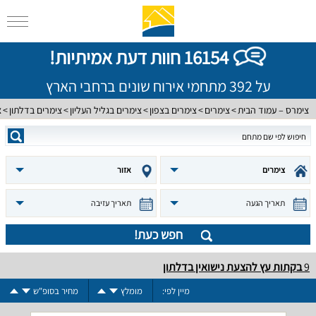
16154 חוות דעת אמיתיות!
על 392 מתחמי אירוח שונים ברחבי הארץ
צימרס – עמוד הבית
צימרים
צימרים בצפון
צימרים בגליל העליון
צימרים בדלתון
צ
צימרים
אזור
תאריך הגעה
תאריך עזיבה
חפש כעת!
9
בקתות עץ להצעת נישואין בדלתון
מיין לפי:
מומלץ
מחיר בסופ"ש