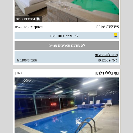
4 יחידות אירוח
איש קשר:
שמחה
טלפון:
052-9125521
לא נמצאו חוות דעת
לא עודכנו תאריכים פנויים
מחיר לזוג החל מ:
סופ"ש 1200 ₪
אמצ"ש 1100 ₪
נוף גלילי דלתון
דלתון