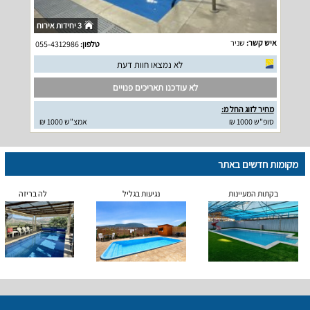
3 יחידות אירוח
איש קשר:
שניר
טלפון:
055-4312986
לא נמצאו חוות דעת
לא עודכנו תאריכים פנויים
מחיר לזוג החל מ:
סופ"ש 1000 ₪
אמצ"ש 1000 ₪
מקומות חדשים באתר
בקתות המעיינות
נגיעות בגליל
לה בריזה