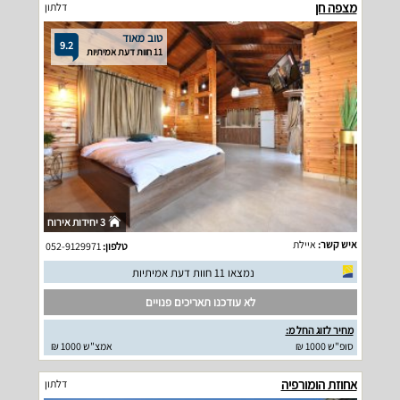
מצפה חן
דלתון
טוב מאוד
9.2
11 חוות דעת אמיתיות
3 יחידות אירוח
איש קשר:
איילת
טלפון:
052-9129971
נמצאו 11 חוות דעת אמיתיות
לא עודכנו תאריכים פנויים
מחיר לזוג החל מ:
סופ"ש 1000 ₪
אמצ"ש 1000 ₪
אחוזת הומורפיה
דלתון