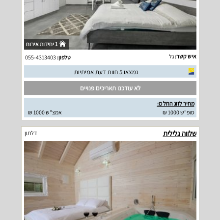
1 יחידות אירוח
איש קשר:
גל
טלפון:
055-4313403
נמצאו 5 חוות דעת אמיתיות
לא עודכנו תאריכים פנויים
מחיר לזוג החל מ:
סופ"ש 1000 ₪
אמצ"ש 1000 ₪
שלווה גלילית
דלתון