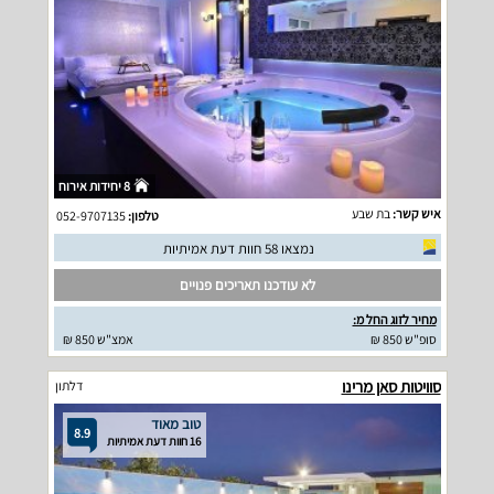
8 יחידות אירוח
איש קשר:
בת שבע
טלפון:
052-9707135
נמצאו 58 חוות דעת אמיתיות
לא עודכנו תאריכים פנויים
מחיר לזוג החל מ:
סופ"ש 850 ₪
אמצ"ש 850 ₪
סוויטות סאן מרינו
דלתון
טוב מאוד
8.9
16 חוות דעת אמיתיות