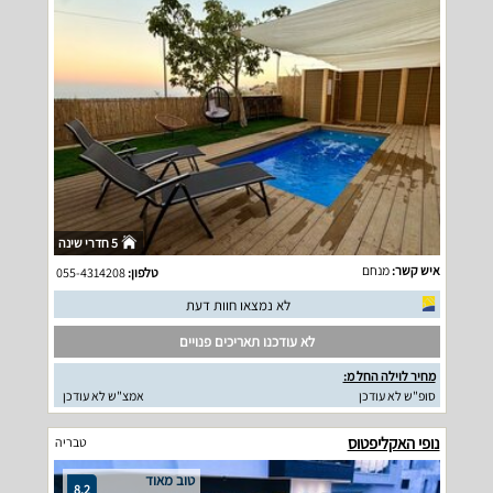
5 חדרי שינה
איש קשר:
מנחם
טלפון:
055-4314208
לא נמצאו חוות דעת
לא עודכנו תאריכים פנויים
מחיר לוילה החל מ:
סופ"ש לא עודכן
אמצ"ש לא עודכן
נופי האקליפטוס
טבריה
טוב מאוד
8.2