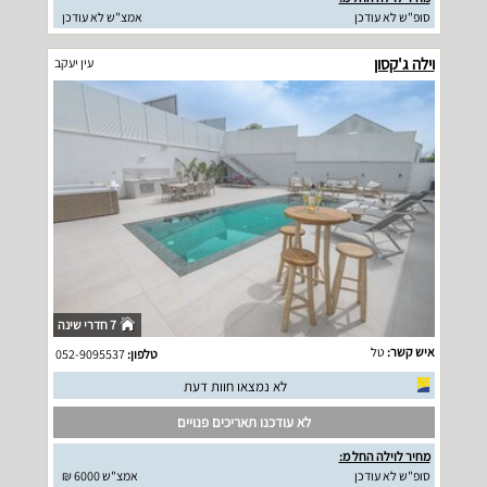
סופ"ש לא עודכן
אמצ"ש לא עודכן
וילה ג'קסון
עין יעקב
7 חדרי שינה
איש קשר:
טל
טלפון:
052-9095537
לא נמצאו חוות דעת
לא עודכנו תאריכים פנויים
מחיר לוילה החל מ:
סופ"ש לא עודכן
אמצ"ש 6000 ₪