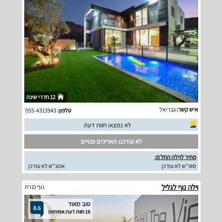
12 חדרי שינה
איש קשר:
גבריאל
טלפון:
055-4313943
לא נמצאו חוות דעת
לא עודכנו תאריכים פנויים
מחיר לוילה החל מ:
סופ"ש לא עודכן
אמצ"ש לא עודכן
וילה נוף לגליל
נוף כנרת
טוב מאוד
8.6
16 חוות דעת אמיתיות