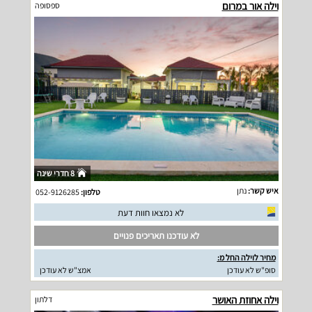
וילה אור במרום
ספסופה
8 חדרי שינה
איש קשר:
נתן
טלפון:
052-9126285
לא נמצאו חוות דעת
לא עודכנו תאריכים פנויים
מחיר לוילה החל מ:
סופ"ש לא עודכן
אמצ"ש לא עודכן
וילה אחוזת האושר
דלתון