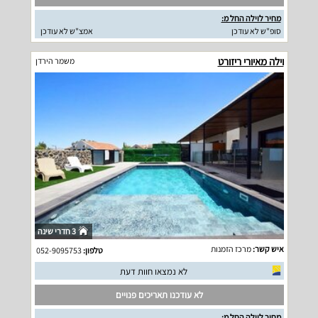
מחיר לוילה החל מ:
סופ"ש לא עודכן
אמצ"ש לא עודכן
וילה מאיורי ריזורט
משמר הירדן
3 חדרי שינה
איש קשר:
מרכז הזמנות
טלפון:
052-9095753
לא נמצאו חוות דעת
לא עודכנו תאריכים פנויים
מחיר לוילה החל מ: