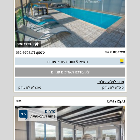
8 חדרי שינה
איש קשר:
נאור
טלפון:
052-9708171
נמצאו 5 חוות דעת אמיתיות
לא עודכנו תאריכים פנויים
מחיר לוילה החל מ:
סופ"ש לא עודכן
אמצ"ש לא עודכן
בקצה היער
צפת
מדהים
9.5
8 חוות דעת אמיתיות