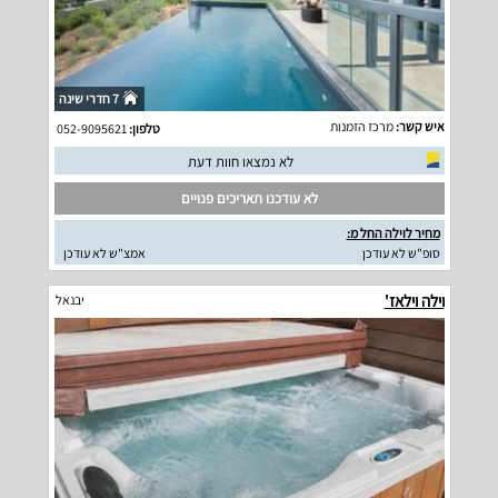
7 חדרי שינה
איש קשר:
מרכז הזמנות
טלפון:
052-9095621
לא נמצאו חוות דעת
לא עודכנו תאריכים פנויים
מחיר לוילה החל מ:
סופ"ש לא עודכן
אמצ"ש לא עודכן
וילה וילאז'
יבנאל