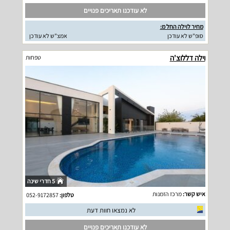
לא עודכנו תאריכים פנויים
מחיר לוילה החל מ:
סופ"ש לא עודכן
אמצ"ש לא עודכן
וילה דללוצ'ה
טפחות
5 חדרי שינה
איש קשר:
מרכז הזמנות
טלפון:
052-9172857
לא נמצאו חוות דעת
לא עודכנו תאריכים פנויים