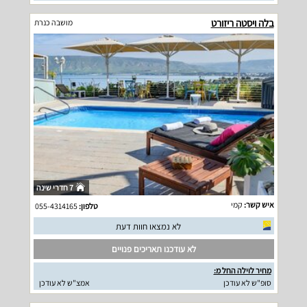
בלה ויסטה ריזורט
מושבה כנרת
7 חדרי שינה
איש קשר:
קמי
טלפון:
055-4314165
לא נמצאו חוות דעת
לא עודכנו תאריכים פנויים
מחיר לוילה החל מ:
סופ"ש לא עודכן
אמצ"ש לא עודכן