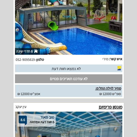
8 חדרי שינה
איש קשר:
מירי
טלפון:
052-9095619
לא נמצאו חוות דעת
לא עודכנו תאריכים פנויים
מחיר לוילה החל מ:
סופ"ש 12000 ₪
אמצ"ש 12000 ₪
מונסון פרימיום
עין יעקב
טוב מאוד
8.6
5 חוות דעת אמיתיות