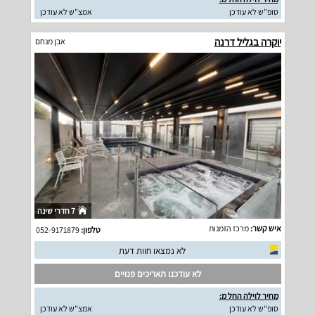
סופ"ש לא עודכן
אמצ"ש לא עודכן
יוקרה בגליל דרנה
אבן מנחם
7 חדרי שינה
איש קשר:
מרכז הזמנות
טלפון:
052-9171879
לא נמצאו חוות דעת
לא עודכנו תאריכים פנויים
מחיר לוילה החל מ:
סופ"ש לא עודכן
אמצ"ש לא עודכן