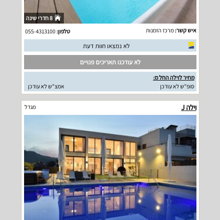
8 חדרי שינה
איש קשר:
מרכז הזמנות
טלפון:
055-4313100
לא נמצאו חוות דעת
לא עודכנו תאריכים פנויים
מחיר לוילה החל מ:
סופ"ש לא עודכן
אמצ"ש לא עודכן
וילה J
מגדל