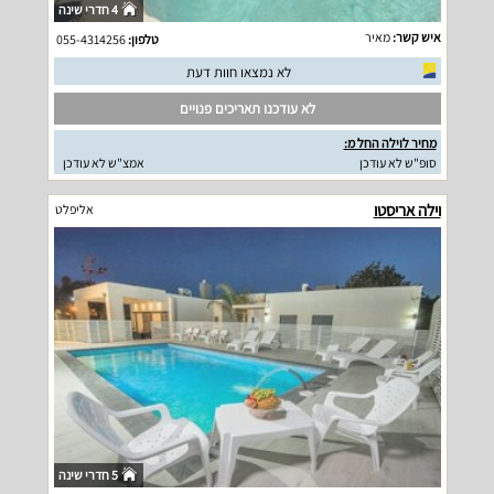
4 חדרי שינה
איש קשר:
מאיר
טלפון:
055-4314256
לא נמצאו חוות דעת
לא עודכנו תאריכים פנויים
מחיר לוילה החל מ:
סופ"ש לא עודכן
אמצ"ש לא עודכן
וילה אריסטו
אליפלט
5 חדרי שינה