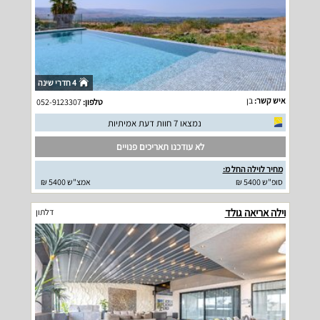
4 חדרי שינה
איש קשר:
בן
טלפון:
052-9123307
נמצאו 7 חוות דעת אמיתיות
לא עודכנו תאריכים פנויים
מחיר לוילה החל מ:
סופ"ש 5400 ₪
אמצ"ש 5400 ₪
וילה אריאה גולד
דלתון