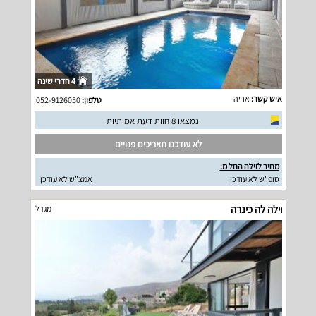
4 חדרי שינה
איש קשר:
אריה
טלפון:
052-9126050
נמצאו 8 חוות דעת אמיתיות
לא עודכנו תאריכים פנויים
מחיר לוילה החל מ:
סופ"ש לא עודכן
אמצ"ש לא עודכן
וילה לה כינרה
מגדל