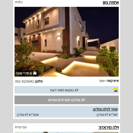
אחוזת גשן
כלנית
6 חדרי שינה
איש קשר:
יוסף
טלפון:
052-9125042
לא נמצאו חוות דעת
לא עודכנו תאריכים פנויים
מחיר לוילה החל מ:
סופ"ש לא עודכן
אמצ"ש לא עודכן
וילה מיראדור
נוף כנרת