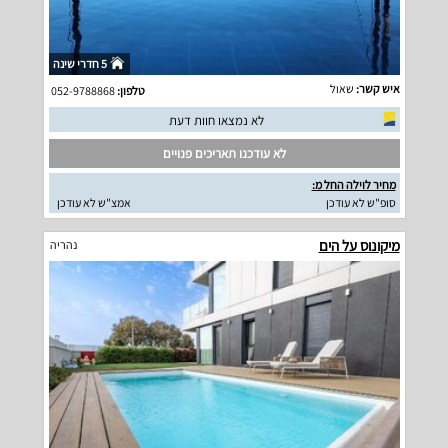
5 חדרי שינה
איש קשר:
שאול
טלפון:
052-9788868
לא נמצאו חוות דעת
לא עודכנו תאריכים פנויים
מחיר לוילה החל מ:
סופ"ש לא עודכן
אמצ"ש לא עודכן
מיקונוס על הים
נהריה