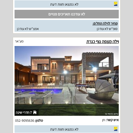
לא נמצאו חוות דעת
לא עודכנו תאריכים פנויים
מחיר לוילה החל מ:
סופ"ש לא עודכן
אמצ"ש לא עודכן
וילה מצפה נוף כנרת
מע'אר
7 חדרי שינה
איש קשר:
חן
טלפון:
052-9095636
לא נמצאו חוות דעת