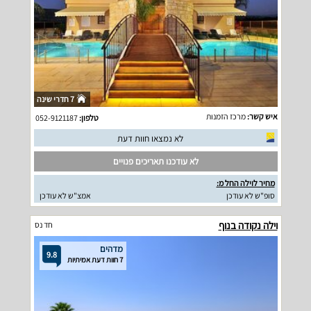
7 חדרי שינה
איש קשר:
מרכז הזמנות
טלפון:
052-9121187
לא נמצאו חוות דעת
לא עודכנו תאריכים פנויים
מחיר לוילה החל מ:
סופ"ש לא עודכן
אמצ"ש לא עודכן
וילה נקודה בנוף
חד נס
מדהים
9.8
7 חוות דעת אמיתיות