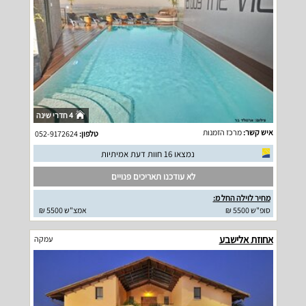
4 חדרי שינה
איש קשר:
מרכז הזמנות
טלפון:
052-9172624
נמצאו 16 חוות דעת אמיתיות
לא עודכנו תאריכים פנויים
מחיר לוילה החל מ:
סופ"ש 5500 ₪
אמצ"ש 5500 ₪
אחוזת אלישבע
עמקה