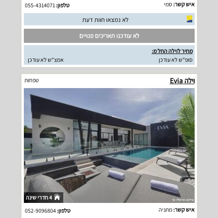
איש קשר:
סמי
טלפון:
055-4314071
לא נמצאו חוות דעת
לא עודכנו תאריכים פנויים
מחיר לוילה החל מ:
סופ"ש לא עודכן
אמצ"ש לא עודכן
וילה Evia
טפחות
4 חדרי שינה
איש קשר:
מתניה
טלפון:
052-9096804