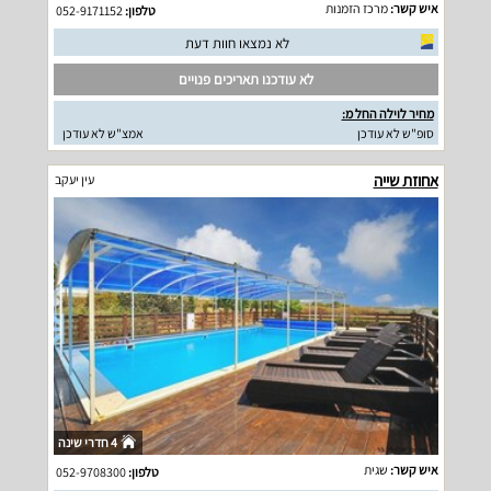
איש קשר:
מרכז הזמנות
טלפון:
052-9171152
לא נמצאו חוות דעת
לא עודכנו תאריכים פנויים
מחיר לוילה החל מ:
סופ"ש לא עודכן
אמצ"ש לא עודכן
אחוזת שייה
עין יעקב
4 חדרי שינה
איש קשר:
שגית
טלפון:
052-9708300