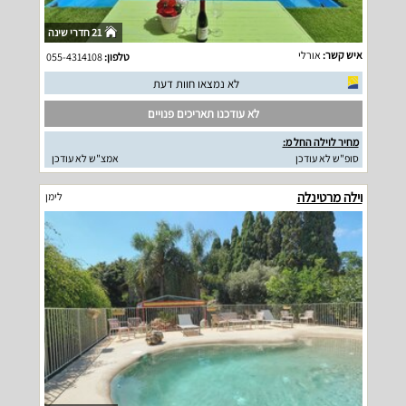
21 חדרי שינה
איש קשר:
אורלי
טלפון:
055-4314108
לא נמצאו חוות דעת
לא עודכנו תאריכים פנויים
מחיר לוילה החל מ:
סופ"ש לא עודכן
אמצ"ש לא עודכן
וילה מרטינלה
לימן