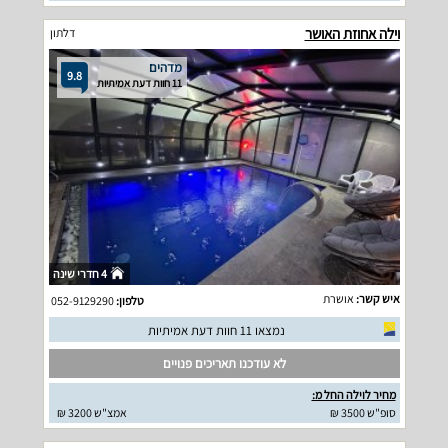
וילה אחוזת האושר
דלתון
מדהים
9.8
11 חוות דעת אמיתיות
4 חדרי שינה
איש קשר:
אושרת
טלפון:
052-9129290
נמצאו 11 חוות דעת אמיתיות
לא עודכנו תאריכים פנויים
מחיר לוילה החל מ:
סופ"ש 3500 ₪
אמצ"ש 3200 ₪