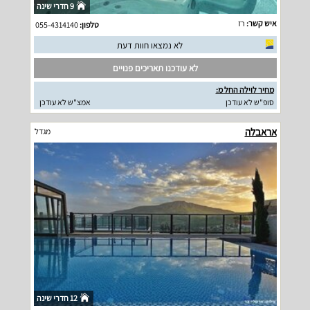
9 חדרי שינה
איש קשר:
רז
טלפון:
055-4314140
לא נמצאו חוות דעת
לא עודכנו תאריכים פנויים
מחיר לוילה החל מ:
סופ"ש לא עודכן
אמצ"ש לא עודכן
אראבלה
מגדל
12 חדרי שינה