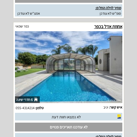
מחיר לוילה החל מ:
סופ"ש לא עודכן
אמצ"ש לא עודכן
אחוזת אדל בכפר
כפר שמאי
6 חדרי שינה
איש קשר:
יניב
טלפון:
055-4314214
לא נמצאו חוות דעת
לא עודכנו תאריכים פנויים
מחיר לוילה החל מ: