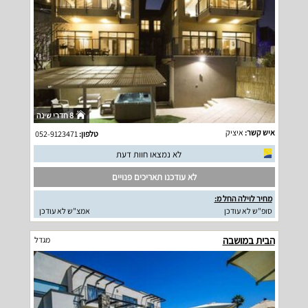
8 חדרי שינה
איש קשר:
איציק
טלפון:
052-9123471
לא נמצאו חוות דעת
לא עודכנו תאריכים פנויים
מחיר לוילה החל מ:
סופ"ש לא עודכן
אמצ"ש לא עודכן
הבית במושבה
מגדל