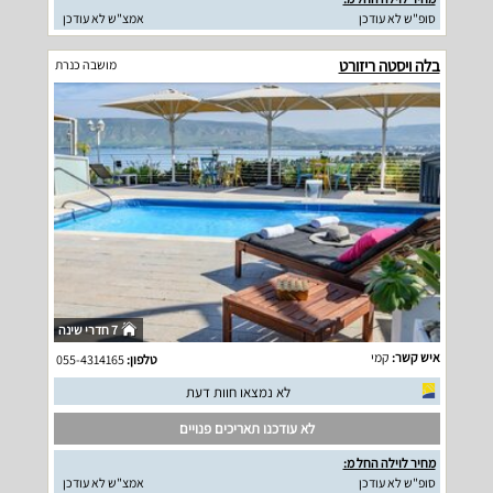
סופ"ש לא עודכן
אמצ"ש לא עודכן
בלה ויסטה ריזורט
מושבה כנרת
7 חדרי שינה
איש קשר:
קמי
טלפון:
055-4314165
לא נמצאו חוות דעת
לא עודכנו תאריכים פנויים
מחיר לוילה החל מ:
סופ"ש לא עודכן
אמצ"ש לא עודכן