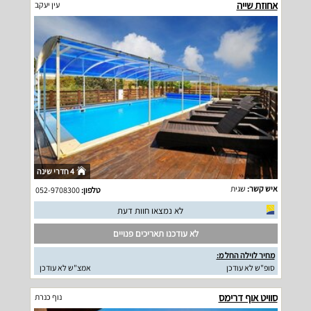
אחוזת שייה
עין יעקב
4 חדרי שינה
איש קשר:
שגית
טלפון:
052-9708300
לא נמצאו חוות דעת
לא עודכנו תאריכים פנויים
מחיר לוילה החל מ:
סופ"ש לא עודכן
אמצ"ש לא עודכן
סוויט אוף דרימס
נוף כנרת