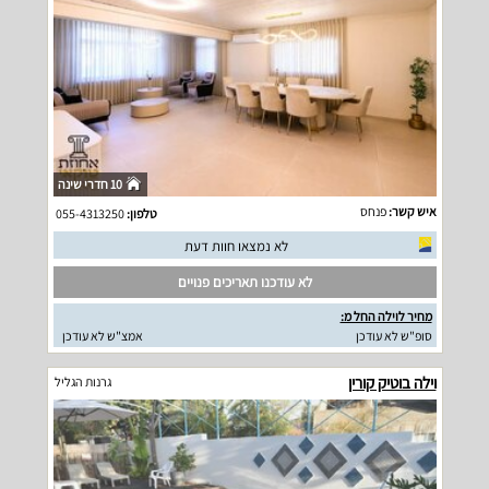
10 חדרי שינה
איש קשר:
פנחס
טלפון:
055-4313250
לא נמצאו חוות דעת
לא עודכנו תאריכים פנויים
מחיר לוילה החל מ:
סופ"ש לא עודכן
אמצ"ש לא עודכן
וילה בוטיק קורין
גרנות הגליל