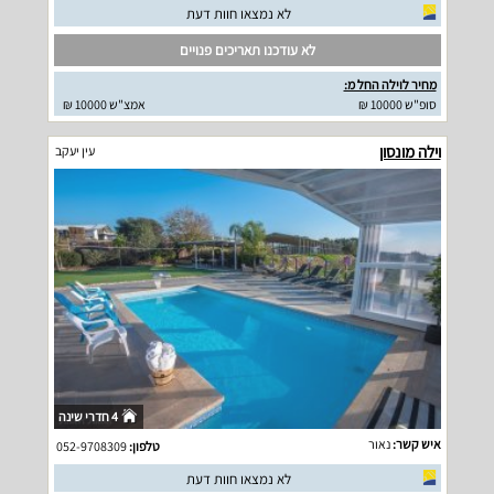
לא נמצאו חוות דעת
לא עודכנו תאריכים פנויים
מחיר לוילה החל מ:
סופ"ש 10000 ₪
אמצ"ש 10000 ₪
וילה מונסון
עין יעקב
4 חדרי שינה
איש קשר:
נאור
טלפון:
052-9708309
לא נמצאו חוות דעת