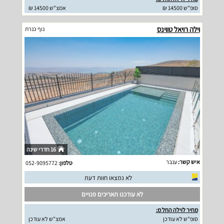
סופ"ש 14500 ₪
אמצ"ש 14500 ₪
וילה רויאל טווינס
נוף כנרת
16 חדרי שינה
איש קשר:
ענבר
טלפון:
052-9095772
לא נמצאו חוות דעת
לא עודכנו תאריכים פנויים
מחיר לוילה החל מ:
סופ"ש לא עודכן
אמצ"ש לא עודכן