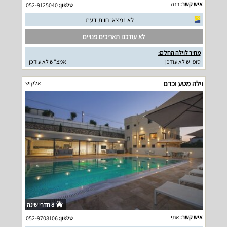
איש קשר:
דנה
טלפון:
052-9125040
לא נמצאו חוות דעת
לא עודכנו תאריכים פנויים
מחיר לוילה החל מ:
סופ"ש לא עודכן
אמצ"ש לא עודכן
וילה מטע וכרם
אלקוש
8 חדרי שינה
איש קשר:
אתי
טלפון:
052-9708106