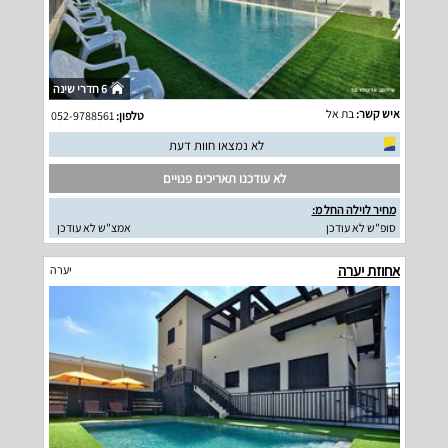
6 חדרי שינה
איש קשר:
בת אל
טלפון:
052-9788561
לא נמצאו חוות דעת
לא עודכנו תאריכים פנויים
מחיר לוילה החל מ:
סופ"ש לא עודכן
אמצ"ש לא עודכן
אחוזת יערה
יערה