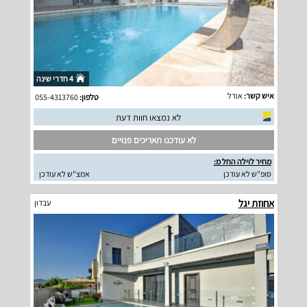
4 חדרי שינה
איש קשר:
אודל
טלפון:
055-4313760
לא נמצאו חוות דעת
לא עודכנו תאריכים פנויים
מחיר לוילה החל מ:
סופ"ש לא עודכן
אמצ"ש לא עודכן
אחוזת יגל
עבדון