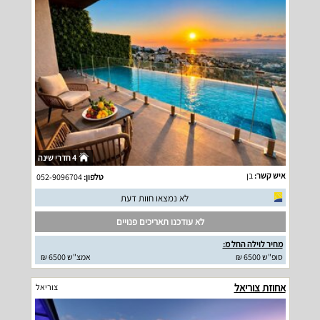
4 חדרי שינה
איש קשר:
בן
טלפון:
052-9096704
לא נמצאו חוות דעת
לא עודכנו תאריכים פנויים
מחיר לוילה החל מ:
סופ"ש 6500 ₪
אמצ"ש 6500 ₪
אחוזת צוריאל
צוריאל