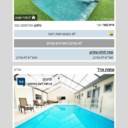
7 חדרי שינה
איש קשר:
אבי
טלפון:
052-9095709
לא נמצאו חוות דעת
לא עודכנו תאריכים פנויים
מחיר לוילה החל מ:
סופ"ש לא עודכן
אמצ"ש לא עודכן
אחוזת אדל
עבדון
מדהים
9.6
14 חוות דעת אמיתיות