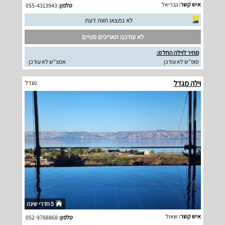
איש קשר:
גבריאל
טלפון:
055-4313943
לא נמצאו חוות דעת
לא עודכנו תאריכים פנויים
מחיר לוילה החל מ:
סופ"ש לא עודכן
אמצ"ש לא עודכן
וילה מגדל
מגדל
5 חדרי שינה
איש קשר:
שאול
טלפון:
052-9788868