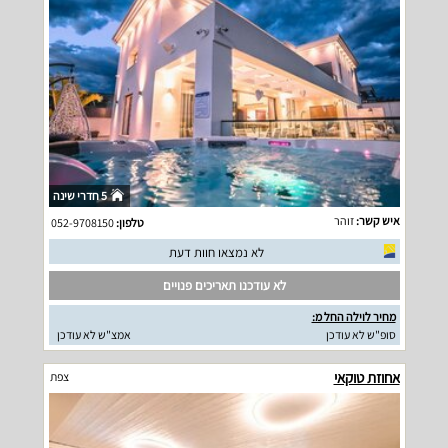
5 חדרי שינה
איש קשר:
זוהר
טלפון:
052-9708150
לא נמצאו חוות דעת
לא עודכנו תאריכים פנויים
מחיר לוילה החל מ:
סופ"ש לא עודכן
אמצ"ש לא עודכן
אחוזת טוקאי
צפת