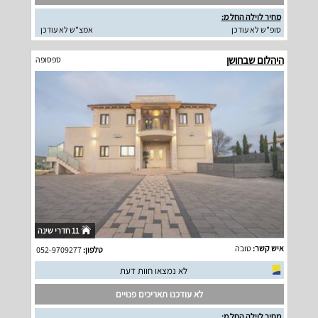
מחיר לוילה החל מ:
סופ"ש לא עודכן
אמצ"ש לא עודכן
היהלום שבחושן
ספסופה
11 חדרי שינה
איש קשר:
טובה
טלפון:
052-9709277
לא נמצאו חוות דעת
לא עודכנו תאריכים פנויים
מחיר לוילה החל מ: