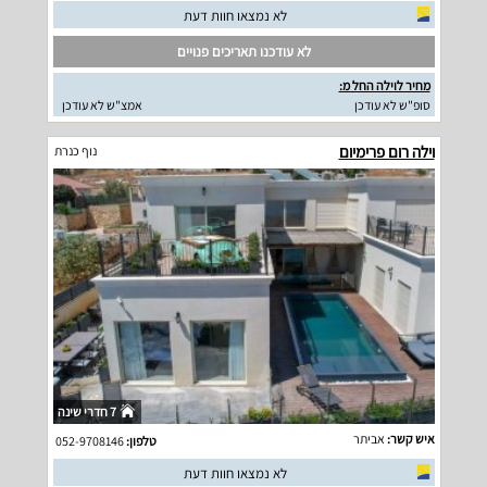
לא נמצאו חוות דעת
לא עודכנו תאריכים פנויים
מחיר לוילה החל מ:
סופ"ש לא עודכן
אמצ"ש לא עודכן
וילה רום פרימיום
נוף כנרת
7 חדרי שינה
איש קשר:
אביתר
טלפון:
052-9708146
לא נמצאו חוות דעת