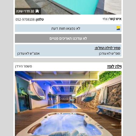
10 חדרי שינה
איש קשר:
צחי
טלפון:
052-9708108
לא נמצאו חוות דעת
לא עודכנו תאריכים פנויים
מחיר לוילה החל מ:
סופ"ש לא עודכן
אמצ"ש לא עודכן
וילה לופז
משמר הירדן