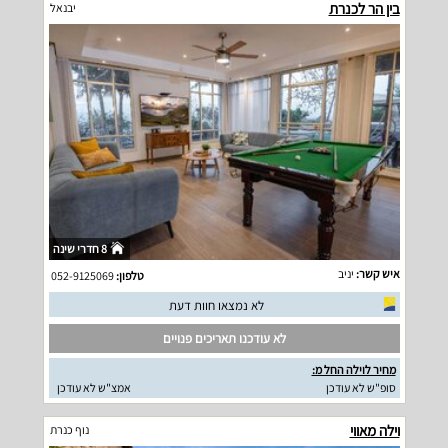
בין הר לכנרת
יבנאל
8 חדרי שינה
איש קשר:
יניב
טלפון:
052-9125069
לא נמצאו חוות דעת
לא עודכנו תאריכים פנויים
מחיר לוילה החל מ:
סופ"ש לא עודכן
אמצ"ש לא עודכן
וילה מאווי
נוף כנרת