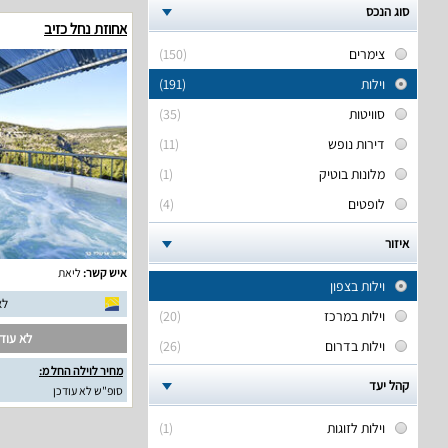
סוג הנכס
אחוזת נחל כזיב
צימרים
(150)
וילות
(191)
סוויטות
(35)
דירות נופש
(11)
מלונות בוטיק
(1)
לופטים
(4)
איזור
איש קשר:
ליאת
וילות בצפון
לא
וילות במרכז
(20)
לא עודכ
וילות בדרום
(26)
מחיר לוילה החל מ:
קהל יעד
סופ"ש לא עודכן
וילות לזוגות
(1)