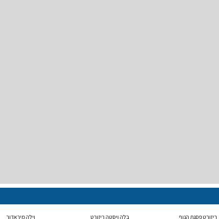
ריזורט פסגת הנוף
בלה ויסטה ריזורט
וילה מיראדור