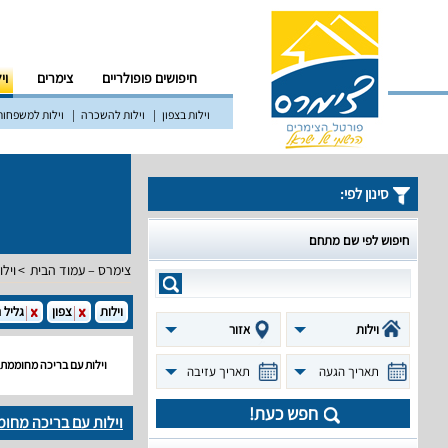
חיפושים פופולריים
צימרים
וי
וילות בצפון
וילות להשכרה
וילות למשפחות
סינון לפי:
חיפוש לפי שם מתחם
צימרס – עמוד הבית
וילו
וילות
צפון
גליל 
וילות
אזור
וילות עם בריכה מחוממת
תאריך הגעה
תאריך עזיבה
חפש כעת!
וילות עם בריכה מחו