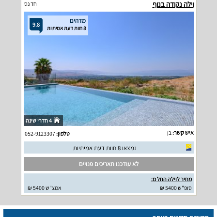
וילה נקודה בנוף
חד נס
מדהים
9.8
8 חוות דעת אמיתיות
4 חדרי שינה
איש קשר:
בן
טלפון:
052-9123307
נמצאו 8 חוות דעת אמיתיות
לא עודכנו תאריכים פנויים
מחיר לוילה החל מ:
סופ"ש 5400 ₪
אמצ"ש 5400 ₪