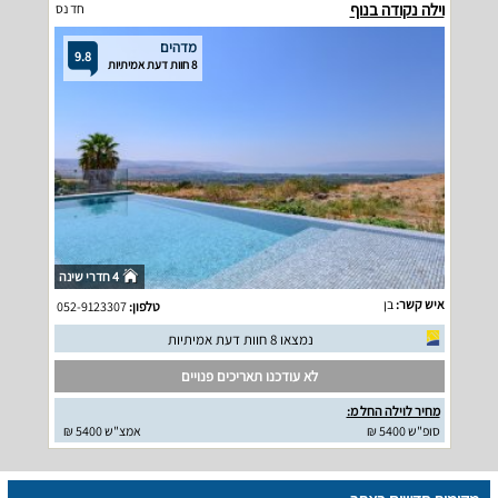
וילה נקודה בנוף
חד נס
מדהים
9.8
8 חוות דעת אמיתיות
4 חדרי שינה
איש קשר:
בן
טלפון:
052-9123307
נמצאו 8 חוות דעת אמיתיות
לא עודכנו תאריכים פנויים
מחיר לוילה החל מ:
סופ"ש 5400 ₪
אמצ"ש 5400 ₪