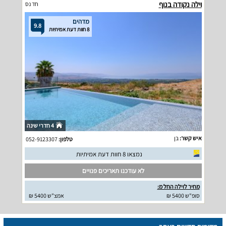
וילה נקודה בנוף
חד נס
מדהים
9.8
8 חוות דעת אמיתיות
4 חדרי שינה
איש קשר:
בן
טלפון:
052-9123307
נמצאו 8 חוות דעת אמיתיות
לא עודכנו תאריכים פנויים
מחיר לוילה החל מ:
סופ"ש 5400 ₪
אמצ"ש 5400 ₪