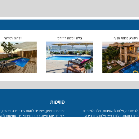
ריזורט פסגת הנוף
בלה ויסטה ריזורט
וילה מיראדור
סוויטות
ת להשכרה
,
וילות למשפחות
,
וילות למסיבת
סוויטות בצפון
,
צימרים לזוגות עם בריכה פרטית
,
ס
יבת רווקות
,
וילות נופש
,
וילות עם בריכה
צימרים יוקרתיים
,
צימרים מפוארים
,
סוויטות למ
לדתיים
פרטיות
מפת אתר
צור קשר