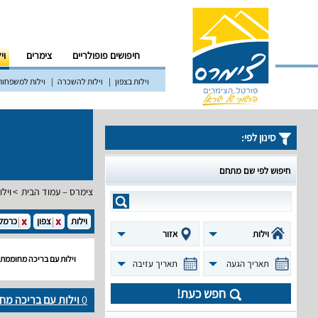
חיפושים פופולריים
צימרים
וי
וילות בצפון
וילות להשכרה
וילות למשפחות
סינון לפי:
חיפוש לפי שם מתחם
צימרס – עמוד הבית
וילו
וילות
צפון
כרמל
וילות
אזור
וילות עם בריכה מחוממת
תאריך הגעה
תאריך עזיבה
חפש כעת!
0
וילות עם בריכה מ