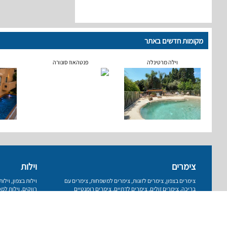
מקומות חדשים באתר
וילה מרטינלה
פנטהאוז סונורה
צימרים
וילות
צימרים בצפון
,
צימרים לזוגות
,
צימרים למשפחות
,
צימרים עם
וילות בצפון
,
וילו
בריכה
,
צימרים זולים
,
צימרים לדתיים
,
צימרים רומנטיים
רווקים
,
וילות למס
עמוד ראשי
רשימת מקומות
פרסום באתר
תנאי שימוש
מדיניות 