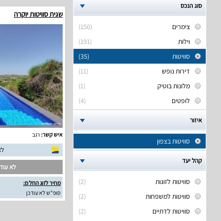
סוג הנכס
שגית סוויטות יוקרה
צימרים
(150)
וילות
(191)
סוויטות
(35)
דירות נופש
(11)
מלונות בוטיק
(1)
לופטים
(4)
איזור
איש קשר:
רגב
סוויטות בצפון
לא
קהל יעד
לא עודכ
סוויטות לזוגות
(2)
מחיר לזוג החל מ:
סופ"ש לא עודכן
סוויטות למשפחות
(2)
סוויטות לדתיים
(2)