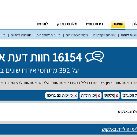
לות
סוויטות
דירות נופש
מלונות בוטיק
לופטים
יטות לזוגות
צימרים יוקרתיים
צימרים מפוארים
סוויטות למשפחות
סוויטות לדתיים
סווי
16154 חוות דעת אמיתיות!
על 392 מתחמי אירוח שונים ברחבי הארץ
טות
סוויטות בצפון
סוויטות בגליל המערבי
סוויטות באלקוש
סוויטות לימי הולדת
ס
ל המערבי
אלקוש
ימי הולדת
סוויטות עם בריכה
הולדת באלקוש
לימי הולדת באלקוש