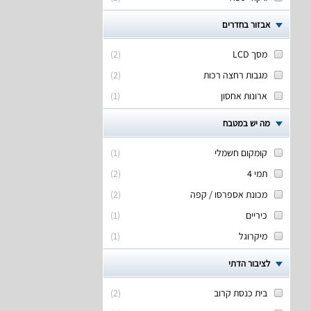
אבזור בחדרים
מסך LCD
(
2
)
מגבות רחצה רכות
(
2
)
ארונות אחסון
(
1
)
מה יש במטבח
קומקום חשמלי
(
1
)
תמי 4
(
2
)
מכונת אספרסו / קפה
(
2
)
כיריים
(
1
)
מיקרוגל
(
1
)
לציבור הדתי
בית כנסת קרוב
(
2
)