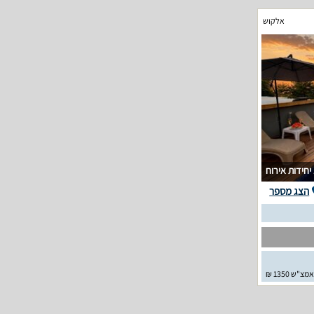
אלקוש
וח
הצג מספר
אמצ"ש 1350 ₪