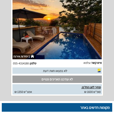
1 יחידות אירוח
איש קשר:
עלמא
טלפון:
055-4314188
לא נמצאו חוות דעת
לא עודכנו תאריכים פנויים
מחיר לזוג החל מ:
סופ"ש 1600 ₪
אמצ"ש 1350 ₪
מקומות חדשים באתר