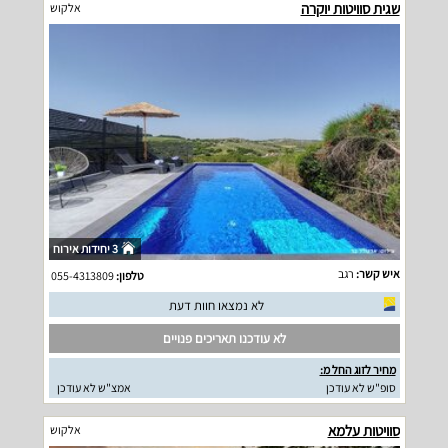
שגית סוויטות יוקרה
אלקוש
3 יחידות אירוח
איש קשר:
רגב
טלפון:
055-4313809
לא נמצאו חוות דעת
לא עודכנו תאריכים פנויים
מחיר לזוג החל מ:
סופ"ש לא עודכן
אמצ"ש לא עודכן
סוויטות עלמא
אלקוש