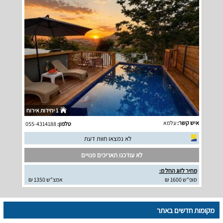
1 יחידות אירוח
איש קשר:
עלמא
טלפון:
055-4314188
לא נמצאו חוות דעת
לא עודכנו תאריכים פנויים
מחיר לזוג החל מ:
סופ"ש 1600 ₪
אמצ"ש 1350 ₪
מקומות חדשים באתר