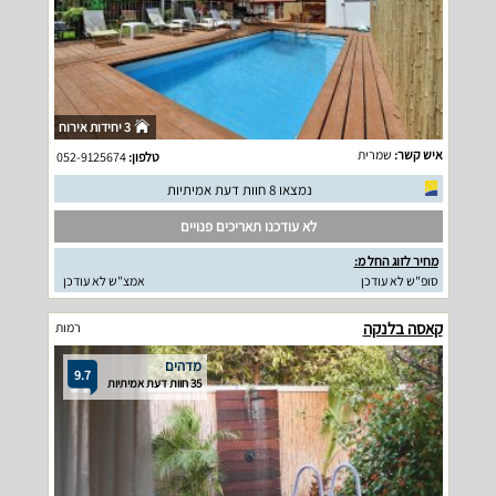
3 יחידות אירוח
איש קשר:
שמרית
טלפון:
052-9125674
נמצאו 8 חוות דעת אמיתיות
לא עודכנו תאריכים פנויים
מחיר לזוג החל מ:
סופ"ש לא עודכן
אמצ"ש לא עודכן
קאסה בלנקה
רמות
מדהים
9.7
35 חוות דעת אמיתיות