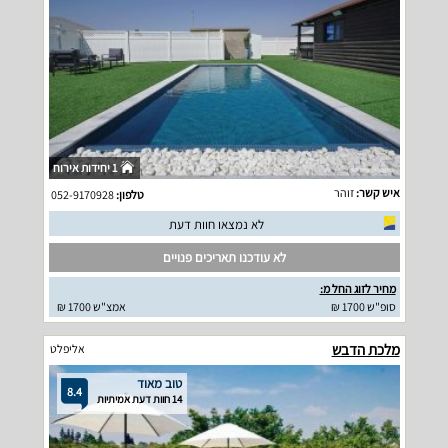
1 יחידות אירוח
איש קשר:
זוהר
טלפון:
052-9170928
לא נמצאו חוות דעת
לא עודכנו תאריכים פנויים
מחיר לזוג החל מ:
סופ"ש 1700 ₪
אמצ"ש 1700 ₪
מלכת הדבש
אליפלט
טוב מאוד
8.4
14 חוות דעת אמיתיות