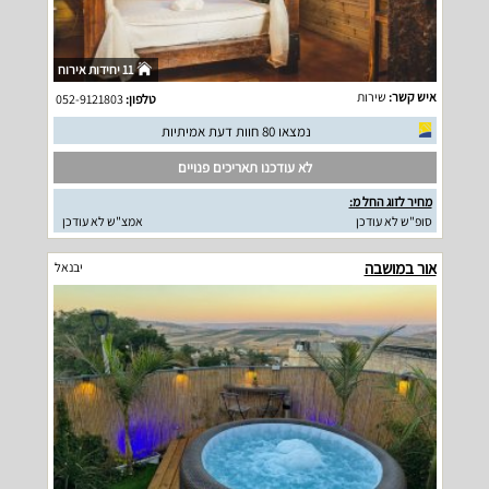
11 יחידות אירוח
איש קשר:
שירות
טלפון:
052-9121803
נמצאו 80 חוות דעת אמיתיות
לא עודכנו תאריכים פנויים
מחיר לזוג החל מ:
סופ"ש לא עודכן
אמצ"ש לא עודכן
אור במושבה
יבנאל