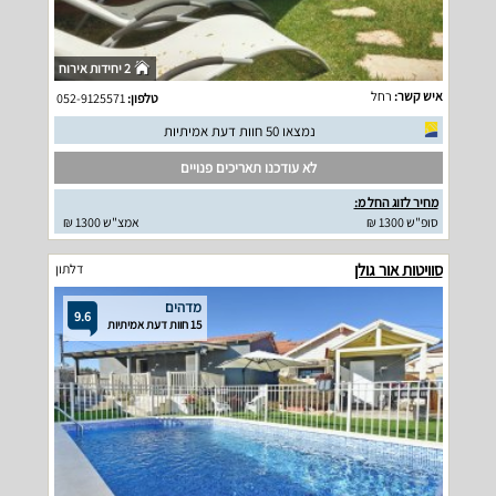
2 יחידות אירוח
איש קשר:
רחל
טלפון:
052-9125571
נמצאו 50 חוות דעת אמיתיות
לא עודכנו תאריכים פנויים
מחיר לזוג החל מ:
סופ"ש 1300 ₪
אמצ"ש 1300 ₪
סוויטות אור גולן
דלתון
מדהים
9.6
15 חוות דעת אמיתיות