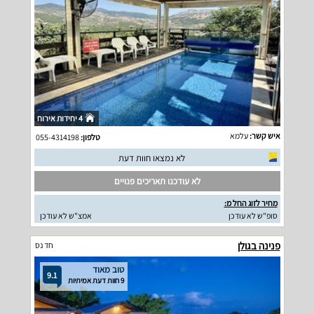
4 יחידות אירוח
איש קשר:
עלמא
טלפון:
055-4314198
לא נמצאו חוות דעת
לא עודכנו תאריכים פנויים
מחיר לזוג החל מ:
סופ"ש לא עודכן
אמצ"ש לא עודכן
פנינה בגולן
חד נס
טוב מאוד
9.1
9 חוות דעת אמיתיות