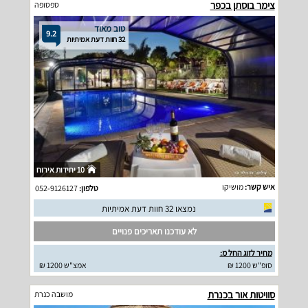
צימר בוסתן בכפר
ספסופה
טוב מאוד
9.2
32 חוות דעת אמיתיות
10 יחידות אירוח
איש קשר:
מושיקו
טלפון:
052-9126127
נמצאו 32 חוות דעת אמיתיות
לא עודכנו תאריכים פנויים
מחיר לזוג החל מ:
סופ"ש 1200 ₪
אמצ"ש 1200 ₪
סוויטות אור בכנרת
מושבה כנרת