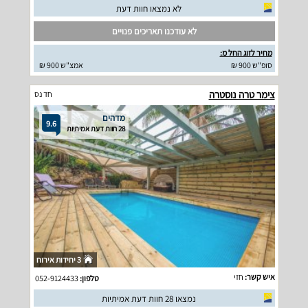
לא נמצאו חוות דעת
לא עודכנו תאריכים פנויים
מחיר לזוג החל מ:
סופ"ש 900 ₪
אמצ"ש 900 ₪
צימר טרה נוסטרה
חד נס
מדהים
9.6
28 חוות דעת אמיתיות
3 יחידות אירוח
איש קשר:
חזי
טלפון:
052-9124433
נמצאו 28 חוות דעת אמיתיות