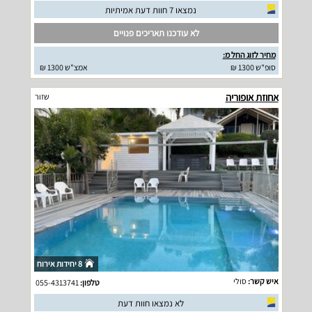
נמצאו 7 חוות דעת אמיתיות
לא עודכנו תאריכים פנויים
מחיר לזוג החל מ:
סופ"ש 1300 ₪
אמצ"ש 1300 ₪
אחוזת אופוריה
שזור
8 יחידות אירוח
איש קשר:
סולי
טלפון:
055-4313741
לא נמצאו חוות דעת