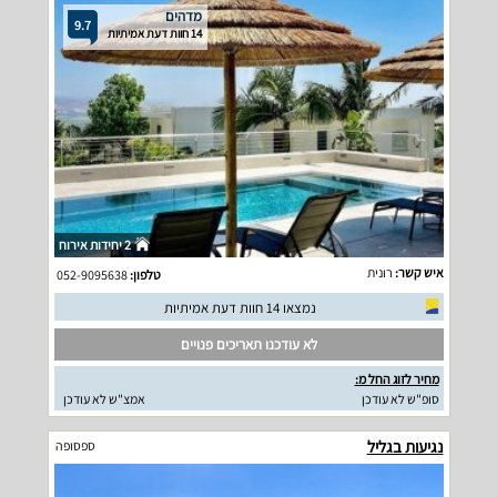
מדהים
9.7
14 חוות דעת אמיתיות
2 יחידות אירוח
איש קשר:
רונית
טלפון:
052-9095638
נמצאו 14 חוות דעת אמיתיות
לא עודכנו תאריכים פנויים
מחיר לזוג החל מ:
סופ"ש לא עודכן
אמצ"ש לא עודכן
נגיעות בגליל
ספסופה