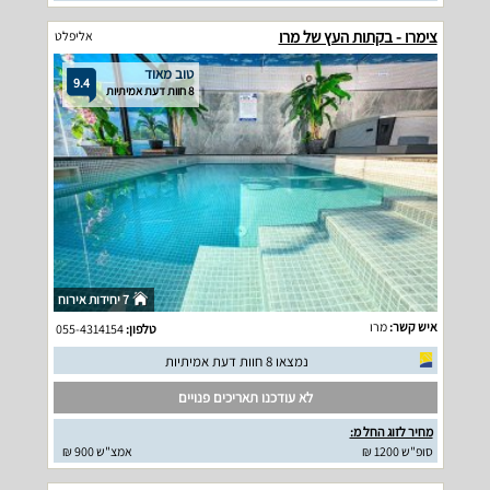
צימרו - בקתות העץ של מרו
אליפלט
טוב מאוד
9.4
8 חוות דעת אמיתיות
7 יחידות אירוח
איש קשר:
מרו
טלפון:
055-4314154
נמצאו 8 חוות דעת אמיתיות
לא עודכנו תאריכים פנויים
מחיר לזוג החל מ:
סופ"ש 1200 ₪
אמצ"ש 900 ₪