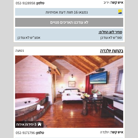
איש קשר:
יריב
טלפון:
052-9128958
נמצאו 16 חוות דעת אמיתיות
לא עודכנו תאריכים פנויים
מחיר לזוג החל מ:
סופ"ש לא עודכן
אמצ"ש לא עודכן
בקתות יולנדה
נטועה
5 יחידות אירוח
איש קשר:
יולנדה
טלפון:
052-9171796