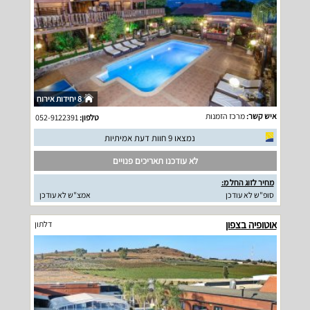
8 יחידות אירוח
איש קשר:
מרכז הזמנות
טלפון:
052-9122391
נמצאו 9 חוות דעת אמיתיות
לא עודכנו תאריכים פנויים
מחיר לזוג החל מ:
סופ"ש לא עודכן
אמצ"ש לא עודכן
אוטופיה בצפון
דלתון