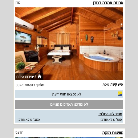
אחוזת אהבה בגורן
גורן
4 יחידות אירוח
איש קשר:
אסתי
טלפון:
052-9706813
לא נמצאו חוות דעת
לא עודכנו תאריכים פנויים
מחיר לזוג החל מ:
סופ"ש לא עודכן
אמצ"ש לא עודכן
סוויטות מוקה
חד נס