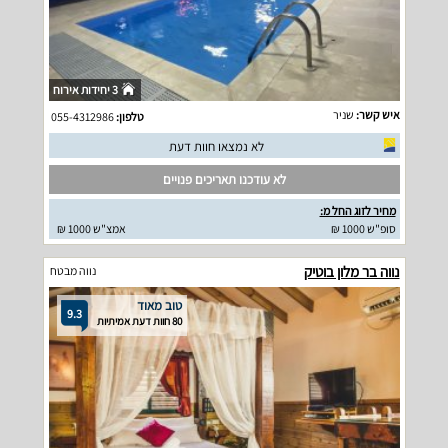
3 יחידות אירוח
איש קשר:
שניר
טלפון:
055-4312986
לא נמצאו חוות דעת
לא עודכנו תאריכים פנויים
מחיר לזוג החל מ:
סופ"ש 1000 ₪
אמצ"ש 1000 ₪
נווה בר מלון בוטיק
נווה מבטח
טוב מאוד
9.3
80 חוות דעת אמיתיות