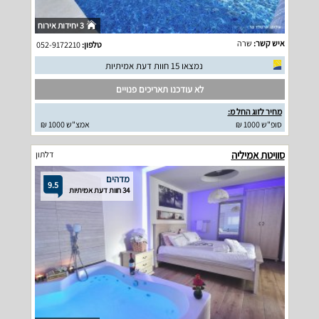
3 יחידות אירוח
איש קשר:
שרה
טלפון:
052-9172210
נמצאו 15 חוות דעת אמיתיות
לא עודכנו תאריכים פנויים
מחיר לזוג החל מ:
סופ"ש 1000 ₪
אמצ"ש 1000 ₪
סוויטת אמיליה
דלתון
מדהים
9.5
34 חוות דעת אמיתיות