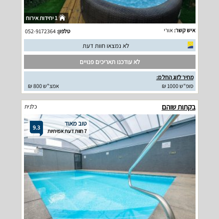
1 יחידות אירוח
איש קשר:
אורי
טלפון:
052-9172364
לא נמצאו חוות דעת
לא עודכנו תאריכים פנויים
מחיר לזוג החל מ:
סופ"ש 1000 ₪
אמצ"ש 800 ₪
בקתות שוהם
כלנית
טוב מאוד
9.3
7 חוות דעת אמיתיות