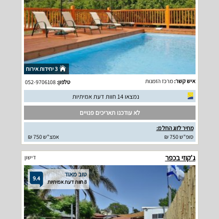
3 יחידות אירוח
איש קשר:
מרכז הזמנות
טלפון:
052-9706108
נמצאו 14 חוות דעת אמיתיות
לא עודכנו תאריכים פנויים
מחיר לזוג החל מ:
סופ"ש 750 ₪
אמצ"ש 750 ₪
ג'קוזי בכפר
דישון
טוב מאוד
9.4
8 חוות דעת אמיתיות