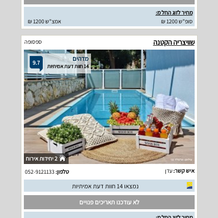
מחיר לזוג החל מ:
סופ"ש 1200 ₪
אמצ"ש 1200 ₪
שוויצריה הקטנה
ספסופה
מדהים
9.7
14 חוות דעת אמיתיות
2 יחידות אירוח
איש קשר:
עדן
טלפון:
052-9121133
נמצאו 14 חוות דעת אמיתיות
לא עודכנו תאריכים פנויים
מחיר לזוג החל מ: