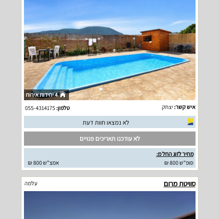
4 יחידות אירוח
איש קשר:
יצחק
טלפון:
055-4314175
לא נמצאו חוות דעת
לא עודכנו תאריכים פנויים
מחיר לזוג החל מ:
סופ"ש 800 ₪
אמצ"ש 800 ₪
סוויטת מרום
עלמה