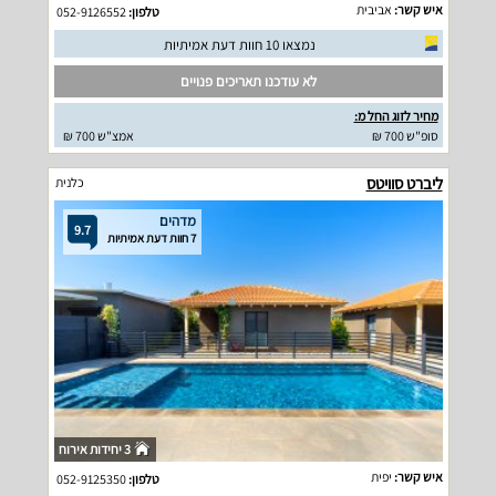
איש קשר:
אביבית
טלפון:
052-9126552
נמצאו 10 חוות דעת אמיתיות
לא עודכנו תאריכים פנויים
מחיר לזוג החל מ:
סופ"ש 700 ₪
אמצ"ש 700 ₪
ליברט סוויטס
כלנית
מדהים
9.7
7 חוות דעת אמיתיות
3 יחידות אירוח
איש קשר:
יפית
טלפון:
052-9125350