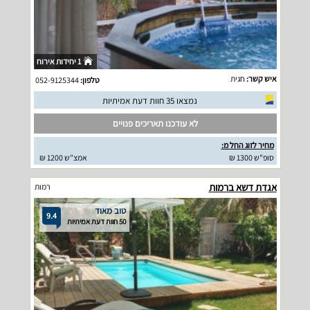
1 יחידות אירוח
איש קשר:
חגית
טלפון:
052-9125344
נמצאו 35 חוות דעת אמיתיות
לא עודכנו תאריכים פנויים
מחיר לזוג החל מ:
סופ"ש 1300 ₪
אמצ"ש 1200 ₪
אגדת דשא ברמות
רמות
טוב מאוד
9.4
50 חוות דעת אמיתיות