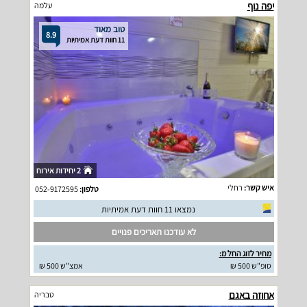
יפה נוף
עלמה
טוב מאוד
8.9
11 חוות דעת אמיתיות
2 יחידות אירוח
איש קשר:
רחלי
טלפון:
052-9172595
נמצאו 11 חוות דעת אמיתיות
לא עודכנו תאריכים פנויים
מחיר לזוג החל מ:
סופ"ש 500 ₪
אמצ"ש 500 ₪
אחוזה באגם
טבריה