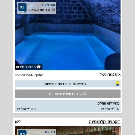
טוב מאוד
9.1
70 חוות דעת אמיתיות
5 יחידות אירוח
איש קשר:
ליאל
טלפון:
052-9125046
נמצאו 70 חוות דעת אמיתיות
לא עודכנו תאריכים פנויים
מחיר לזוג החל מ:
סופ"ש 600 ₪
אמצ"ש 600 ₪
ביקתפוז וקלמנטינה
לימן
מדהים
9.5