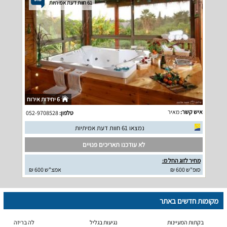
61 חוות דעת אמיתיות
6 יחידות אירוח
איש קשר:
מאיר
טלפון:
052-9708528
נמצאו 61 חוות דעת אמיתיות
לא עודכנו תאריכים פנויים
מחיר לזוג החל מ:
סופ"ש 600 ₪
אמצ"ש 600 ₪
מקומות חדשים באתר
בקתות המעיינות
נגיעות בגליל
לה בריזה