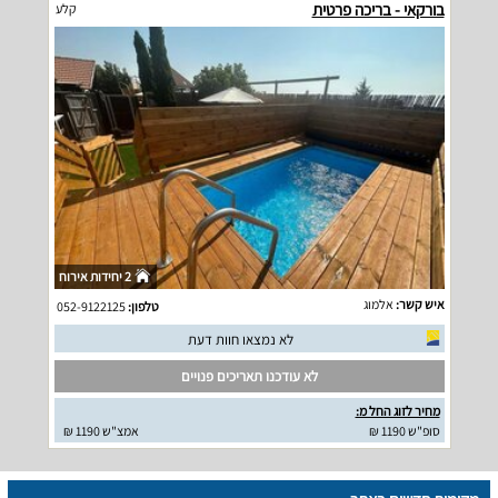
בורקאי - בריכה פרטית
קלע
2 יחידות אירוח
איש קשר:
אלמוג
טלפון:
052-9122125
לא נמצאו חוות דעת
לא עודכנו תאריכים פנויים
מחיר לזוג החל מ:
סופ"ש 1190 ₪
אמצ"ש 1190 ₪