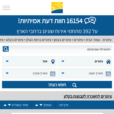
16154 חוות דעת אמיתיות!
על 392 מתחמי אירוח שונים ברחבי הארץ
צימרס – עמוד הבית
צימרים
צימרים בצפון
צימרים ברמת הגולן
צימרים בקלע
צימ
צימרים
אזור
תאריך הגעה
תאריך עזיבה
חפש כעת!
צימרים להשכרה לקבוצות בקלע
מיין לפי:
מומלץ
מחיר בסופ"ש