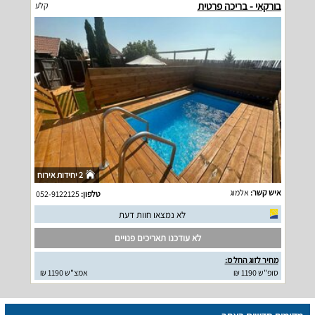
בורקאי - בריכה פרטית
קלע
2 יחידות אירוח
איש קשר:
אלמוג
טלפון:
052-9122125
לא נמצאו חוות דעת
לא עודכנו תאריכים פנויים
מחיר לזוג החל מ:
סופ"ש 1190 ₪
אמצ"ש 1190 ₪