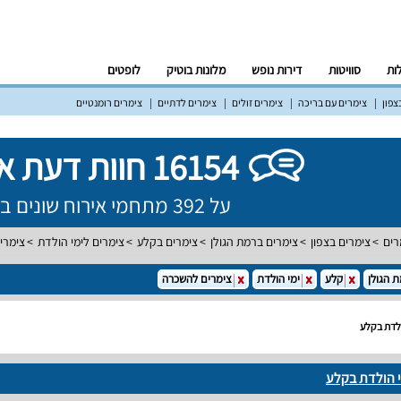
לות
סוויטות
דירות נופש
מלונות בוטיק
לופטים
צפון
צימרים עם בריכה
צימרים זולים
צימרים לדתיים
צימרים רומנטיים
16154 חוות דעת אמיתיות!
על 392 מתחמי אירוח שונים ברחבי הארץ
רים
צימרים בצפון
צימרים ברמת הגולן
צימרים בקלע
צימרים לימי הולדת
צימרי
 הגולן
קלע
ימי הולדת
צימרים להשכרה
לדת בקלע
 הולדת בקלע