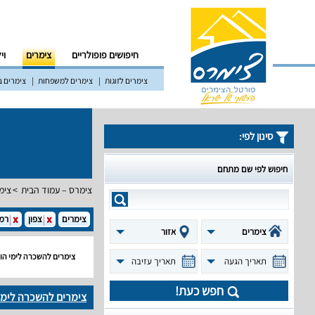
חיפושים פופולריים
צימרים
וי
צימרים לזוגות
צימרים למשפחות
צימרים ב
סינון לפי:
חיפוש לפי שם מתחם
צימרס – עמוד הבית
צימ
צימרים
צפון
רמת
צימרים
אזור
צימרים להשכרה לימי הו
תאריך הגעה
תאריך עזיבה
חפש כעת!
צימרים להשכרה לימי