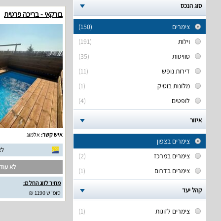
סוג הנכס
בורקאי - בריכה פרטית
צימרים
(150)
וילות
(191)
סוויטות
(35)
דירות נופש
(11)
מלונות בוטיק
(1)
לופטים
(4)
איזור
איש קשר:
אלמוג
צימרים בצפון
לא
צימרים במרכז
(2)
לא עודכ
צימרים בדרום
(1)
מחיר לזוג החל מ:
קהל יעד
סופ"ש 1190 ₪
צימרים לזוגות
(1)