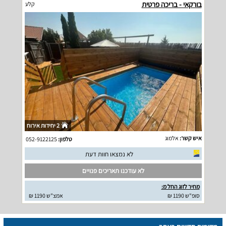
בורקאי - בריכה פרטית
קלע
2 יחידות אירוח
איש קשר:
אלמוג
טלפון:
052-9122125
לא נמצאו חוות דעת
לא עודכנו תאריכים פנויים
מחיר לזוג החל מ:
סופ"ש 1190 ₪
אמצ"ש 1190 ₪