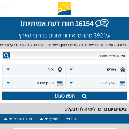
16154 חוות דעת אמיתיות!
על 392 מתחמי אירוח שונים ברחבי הארץ
צימרס – עמוד הבית
צימרים
צימרים בצפון
צימרים ברמת הגולן
צימרים בקלע
צימ
צימרים
אזור
תאריך הגעה
תאריך עזיבה
חפש כעת!
צימרים עם בריכה לימי הולדת בקלע
מיין לפי:
מומלץ
מחיר בסופ"ש