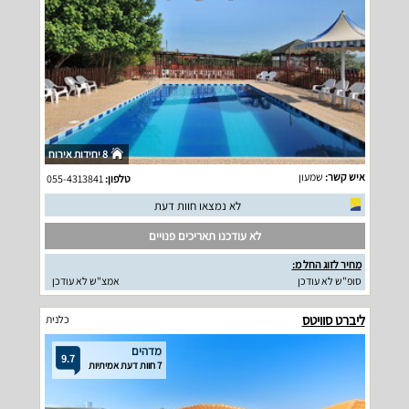
8 יחידות אירוח
איש קשר:
שמעון
טלפון:
055-4313841
לא נמצאו חוות דעת
לא עודכנו תאריכים פנויים
מחיר לזוג החל מ:
סופ"ש לא עודכן
אמצ"ש לא עודכן
ליברט סוויטס
כלנית
מדהים
9.7
7 חוות דעת אמיתיות