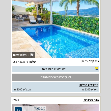
3 יחידות אירוח
איש קשר:
בת חן
טלפון:
055-4313373
לא נמצאו חוות דעת
לא עודכנו תאריכים פנויים
מחיר לזוג החל מ:
סופ"ש 1100 ₪
אמצ"ש 1100 ₪
אגם הכנרת
כלנית
טוב מאוד
9.4