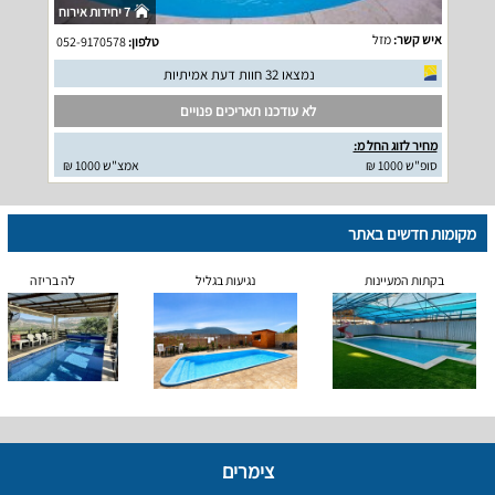
7 יחידות אירוח
איש קשר:
מזל
טלפון:
052-9170578
נמצאו 32 חוות דעת אמיתיות
לא עודכנו תאריכים פנויים
מחיר לזוג החל מ:
סופ"ש 1000 ₪
אמצ"ש 1000 ₪
מקומות חדשים באתר
בקתות המעיינות
נגיעות בגליל
לה בריזה
צימרים