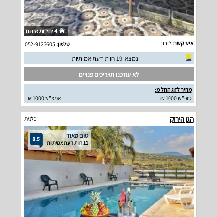
4 יחידות אירוח
איש קשר:
לירון
טלפון:
052-9123605
נמצאו 19 חוות דעת אמיתיות
לא עודכנו תאריכים פנויים
מחיר לזוג החל מ:
סופ"ש 1000 ₪
אמצ"ש 1000 ₪
הגן הירוק
כלנית
טוב מאוד
8.5
11 חוות דעת אמיתיות