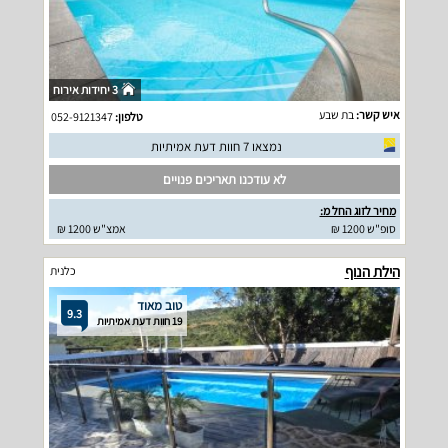
3 יחידות אירוח
איש קשר:
בת שבע
טלפון:
052-9121347
נמצאו 7 חוות דעת אמיתיות
לא עודכנו תאריכים פנויים
מחיר לזוג החל מ:
סופ"ש 1200 ₪
אמצ"ש 1200 ₪
הילת הנוף
כלנית
טוב מאוד
9.3
19 חוות דעת אמיתיות