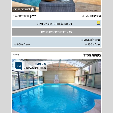
5 יחידות אירוח
איש קשר:
שמחה
טלפון:
052-9129090
נמצאו 11 חוות דעת אמיתיות
לא עודכנו תאריכים פנויים
מחיר לזוג החל מ:
סופ"ש 950 ₪
אמצ"ש 950 ₪
בקתות המזל
כלנית
טוב מאוד
9.3
32 חוות דעת אמיתיות