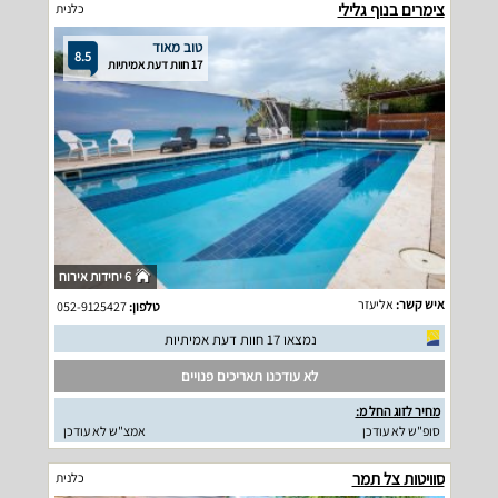
צימרים בנוף גלילי
כלנית
טוב מאוד
8.5
17 חוות דעת אמיתיות
6 יחידות אירוח
איש קשר:
אליעזר
טלפון:
052-9125427
נמצאו 17 חוות דעת אמיתיות
לא עודכנו תאריכים פנויים
מחיר לזוג החל מ:
סופ"ש לא עודכן
אמצ"ש לא עודכן
סוויטות צל תמר
כלנית