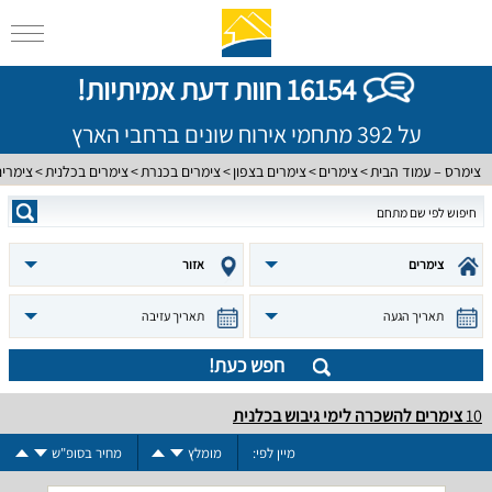
16154 חוות דעת אמיתיות!
על 392 מתחמי אירוח שונים ברחבי הארץ
צימרס – עמוד הבית
צימרים
צימרים בצפון
צימרים בכנרת
צימרים בכלנית
צימרים
צימרים
אזור
תאריך הגעה
תאריך עזיבה
חפש כעת!
10
צימרים להשכרה לימי גיבוש בכלנית
מיין לפי:
מומלץ
מחיר בסופ"ש