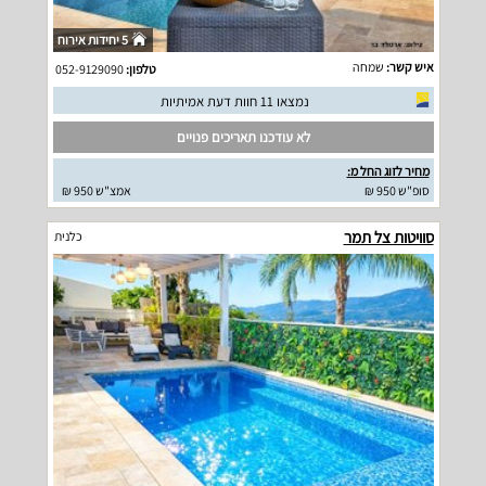
5 יחידות אירוח
איש קשר:
שמחה
טלפון:
052-9129090
נמצאו 11 חוות דעת אמיתיות
לא עודכנו תאריכים פנויים
מחיר לזוג החל מ:
סופ"ש 950 ₪
אמצ"ש 950 ₪
סוויטות צל תמר
כלנית