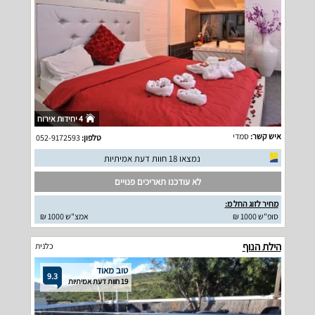
4 יחידות אירוח
איש קשר:
סמדי
טלפון:
052-9172593
נמצאו 18 חוות דעת אמיתיות
לא עודכנו תאריכים פנויים
מחיר לזוג החל מ:
סופ"ש 1000 ₪
אמצ"ש 1000 ₪
הילת הנוף
כלנית
טוב מאוד
9.3
19 חוות דעת אמיתיות