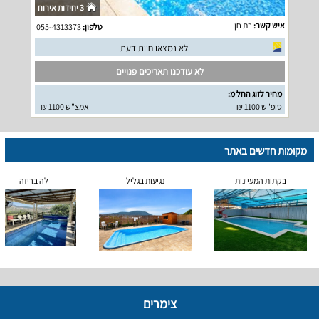
3 יחידות אירוח
איש קשר:
בת חן
טלפון:
055-4313373
לא נמצאו חוות דעת
לא עודכנו תאריכים פנויים
מחיר לזוג החל מ:
סופ"ש 1100 ₪
אמצ"ש 1100 ₪
מקומות חדשים באתר
בקתות המעיינות
נגיעות בגליל
לה בריזה
צימרים