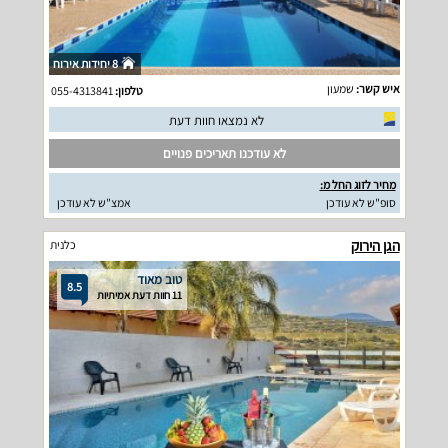
8 יחידות אירוח
איש קשר:
שמעון
טלפון:
055-4313841
לא נמצאו חוות דעת
לא עודכנו תאריכים פנויים
מחיר לזוג החל מ:
סופ"ש לא עודכן
אמצ"ש לא עודכן
הגן הירוק
כלנית
טוב מאוד
8.5
11 חוות דעת אמיתיות