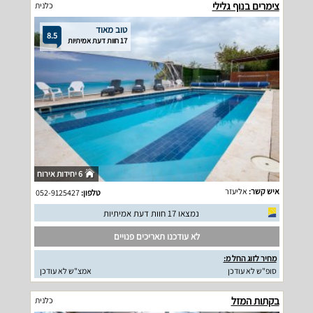
צימרים בנוף גלילי
כלנית
טוב מאוד
8.5
17 חוות דעת אמיתיות
6 יחידות אירוח
איש קשר:
אליעזר
טלפון:
052-9125427
נמצאו 17 חוות דעת אמיתיות
לא עודכנו תאריכים פנויים
מחיר לזוג החל מ:
סופ"ש לא עודכן
אמצ"ש לא עודכן
בקתות המזל
כלנית