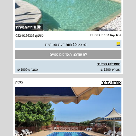
8 יחידות אירוח
איש קשר:
מרכז הזמנות
טלפון:
052-9126316
נמצאו 10 חוות דעת אמיתיות
לא עודכנו תאריכים פנויים
מחיר לזוג החל מ:
סופ"ש 1200 ₪
אמצ"ש 1000 ₪
אחוזת עדנה
כלנית