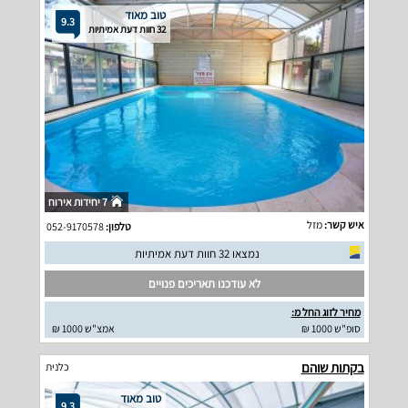
טוב מאוד
9.3
32 חוות דעת אמיתיות
7 יחידות אירוח
איש קשר:
מזל
טלפון:
052-9170578
נמצאו 32 חוות דעת אמיתיות
לא עודכנו תאריכים פנויים
מחיר לזוג החל מ:
סופ"ש 1000 ₪
אמצ"ש 1000 ₪
בקתות שוהם
כלנית
טוב מאוד
9.3