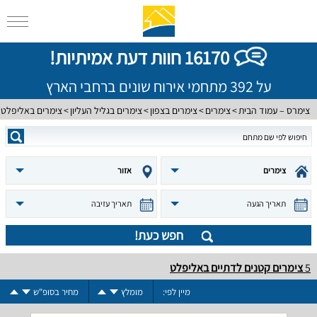
16170 חוות דעת אמיתיות!
על 392 מתחמי אירוח שונים ברחבי הארץ
צימרס – עמוד הבית
צימרים
צימרים בצפון
צימרים בגליל העליון
צימרים באליפלט
צימרים
אזור
תאריך הגעה
תאריך עזיבה
חפש כעת!
5
צימרים קטנים לדתיים באליפלט
מיין לפי:
מומלץ
מחיר בסופ"ש