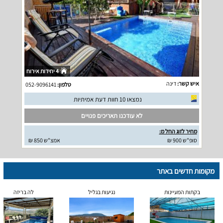
4 יחידות אירוח
איש קשר:
דינה
טלפון:
052-9096141
נמצאו 10 חוות דעת אמיתיות
לא עודכנו תאריכים פנויים
מחיר לזוג החל מ:
סופ"ש 900 ₪
אמצ"ש 850 ₪
מקומות חדשים באתר
בקתות המעיינות
נגיעות בגליל
לה בריזה