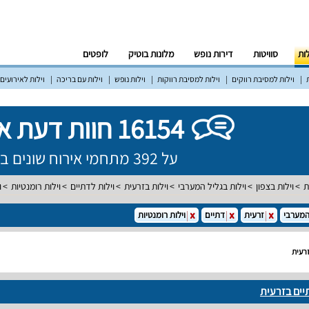
לות
סוויטות
דירות נופש
מלונות בוטיק
לופטים
וילות למסיבת רווקים
וילות למסיבת רווקות
וילות נופש
וילות עם בריכה
וילות לאירועים
16154 חוות דעת אמיתיות!
על 392 מתחמי אירוח שונים ברחבי הארץ
ת
וילות בצפון
וילות בגליל המערבי
וילות בזרעית
וילות לדתיים
וילות רומנטיות
ו
המערבי
זרעית
דתיים
וילות רומנטיות
זרעית
יים בזרעית