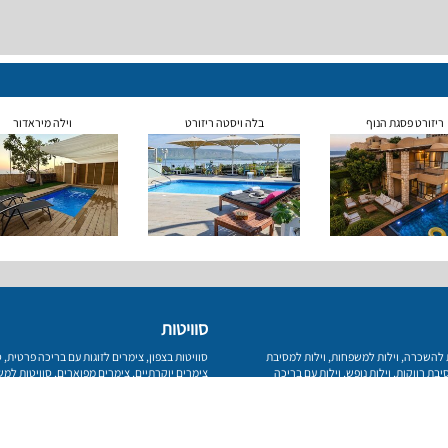
ריזורט פסגת הנוף
בלה ויסטה ריזורט
וילה מיראדור
סוויטות
ת להשכרה
,
וילות למשפחות
,
וילות למסיבת
סוויטות בצפון
,
צימרים לזוגות עם בריכה פרטית
,
ס
יבת רווקות
,
וילות נופש
,
וילות עם בריכה
צימרים יוקרתיים
,
צימרים מפוארים
,
סוויטות למ
לדתיים
פרטיות
מפת אתר
צור קשר