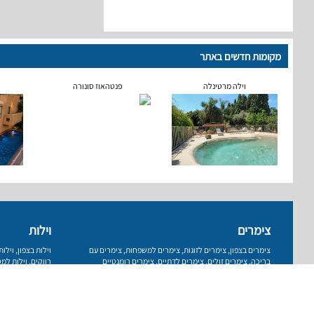
מקומות חדשים באתר
וילה מרטינלה
פנטהאוז סונורה
צימרים
וילות
צימרים בצפון
,
צימרים לזוגות
,
צימרים למשפחות
,
צימרים עם
וילות בצפון
,
וילו
בריכה
,
צימרים זולים
,
צימרים לדתיים
,
צימרים רומנטיים
רווקים
,
וילות למס
עמוד ראשי
רשימת מקומות
פרסום באתר
תנאי שימוש
מדיניות 