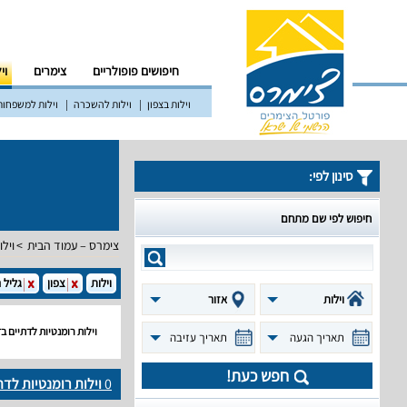
חיפושים פופולריים
צימרים
וי
וילות בצפון
וילות להשכרה
וילות למשפחות
סינון לפי:
חיפוש לפי שם מתחם
צימרס – עמוד הבית
וילו
וילות
צפון
גליל 
וילות
אזור
וילות רומנטיות לדתיים ב
תאריך הגעה
תאריך עזיבה
חפש כעת!
0
וילות רומנטיות לדת