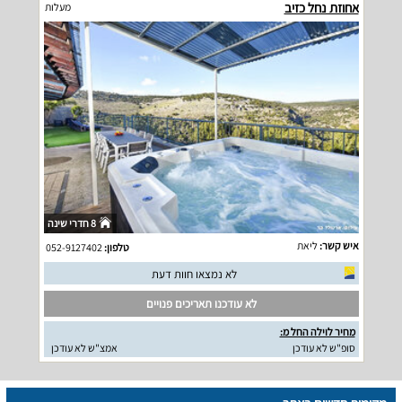
אחוזת נחל כזיב
מעלות
8 חדרי שינה
איש קשר:
ליאת
טלפון:
052-9127402
לא נמצאו חוות דעת
לא עודכנו תאריכים פנויים
מחיר לוילה החל מ:
סופ"ש לא עודכן
אמצ"ש לא עודכן