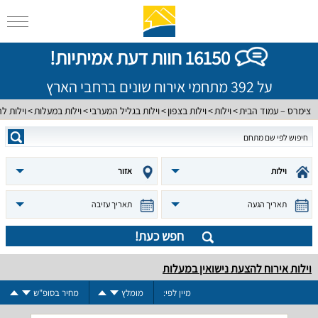
16150 חוות דעת אמיתיות!
על 392 מתחמי אירוח שונים ברחבי הארץ
צימרס – עמוד הבית
וילות
וילות בצפון
וילות בגליל המערבי
וילות במעלות
וילות ל
וילות
אזור
תאריך הגעה
תאריך עזיבה
חפש כעת!
וילות אירוח להצעת נישואין במעלות
מיין לפי:
מומלץ
מחיר בסופ"ש