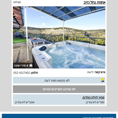
אחוזת נחל כזיב
מעלות
8 חדרי שינה
איש קשר:
ליאת
טלפון:
052-9127402
לא נמצאו חוות דעת
לא עודכנו תאריכים פנויים
מחיר לוילה החל מ:
סופ"ש לא עודכן
אמצ"ש לא עודכן