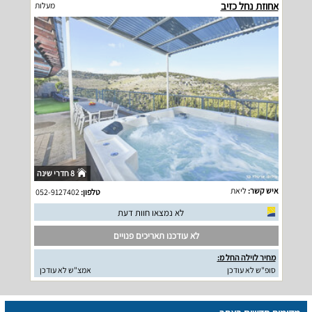
אחוזת נחל כזיב
מעלות
8 חדרי שינה
איש קשר:
ליאת
טלפון:
052-9127402
לא נמצאו חוות דעת
לא עודכנו תאריכים פנויים
מחיר לוילה החל מ:
סופ"ש לא עודכן
אמצ"ש לא עודכן