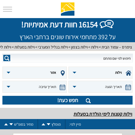
16154 חוות דעת אמיתיות!
על 392 מתחמי אירוח שונים ברחבי הארץ
צימרס – עמוד הבית
וילות
וילות בצפון
וילות בגליל המערבי
וילות במעלות
וילות ל
וילות
אזור
תאריך הגעה
תאריך עזיבה
חפש כעת!
וילות קטנות לימי הולדת במעלות
מיין לפי:
מומלץ
מחיר בסופ"ש