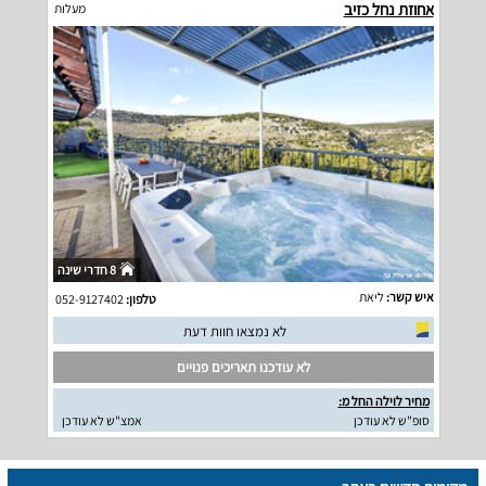
אחוזת נחל כזיב
מעלות
8 חדרי שינה
איש קשר:
ליאת
טלפון:
052-9127402
לא נמצאו חוות דעת
לא עודכנו תאריכים פנויים
מחיר לוילה החל מ:
סופ"ש לא עודכן
אמצ"ש לא עודכן