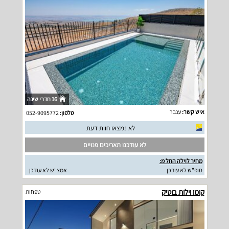
16 חדרי שינה
איש קשר:
ענבר
טלפון:
052-9095772
לא נמצאו חוות דעת
לא עודכנו תאריכים פנויים
מחיר לוילה החל מ:
סופ"ש לא עודכן
אמצ"ש לא עודכן
קומו וילות בוטיק
טפחות