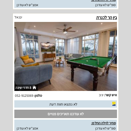
סופ"ש לא עודכן
אמצ"ש לא עודכן
בין הר לכנרת
יבנאל
8 חדרי שינה
איש קשר:
יניב
טלפון:
052-9125069
לא נמצאו חוות דעת
לא עודכנו תאריכים פנויים
מחיר לוילה החל מ:
סופ"ש לא עודכן
אמצ"ש לא עודכן