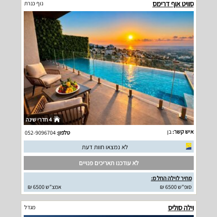
סוויט אוף דרימס
נוף כנרת
4 חדרי שינה
איש קשר:
בן
טלפון:
052-9096704
לא נמצאו חוות דעת
לא עודכנו תאריכים פנויים
מחיר לוילה החל מ:
סופ"ש 6500 ₪
אמצ"ש 6500 ₪
וילה סוליס
מגדל