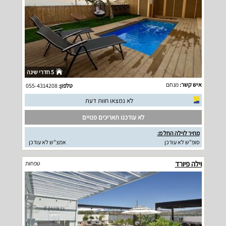
5 חדרי שינה
איש קשר:
מנחם
טלפון:
055-4314208
לא נמצאו חוות דעת
לא עודכנו תאריכים פנויים
מחיר לוילה החל מ:
סופ"ש לא עודכן
אמצ"ש לא עודכן
וילה פיורד
טפחות