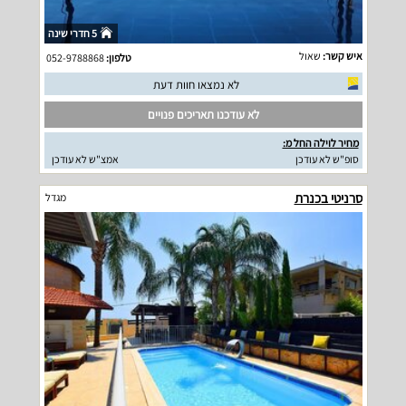
5 חדרי שינה
איש קשר:
שאול
טלפון:
052-9788868
לא נמצאו חוות דעת
לא עודכנו תאריכים פנויים
מחיר לוילה החל מ:
סופ"ש לא עודכן
אמצ"ש לא עודכן
סרניטי בכנרת
מגדל