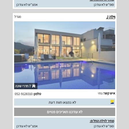
סופ"ש לא עודכן
אמצ"ש לא עודכן
וילה J
מגדל
7 חדרי שינה
איש קשר:
נתי
טלפון:
052-9128310
לא נמצאו חוות דעת
לא עודכנו תאריכים פנויים
מחיר לוילה החל מ:
סופ"ש לא עודכן
אמצ"ש לא עודכן