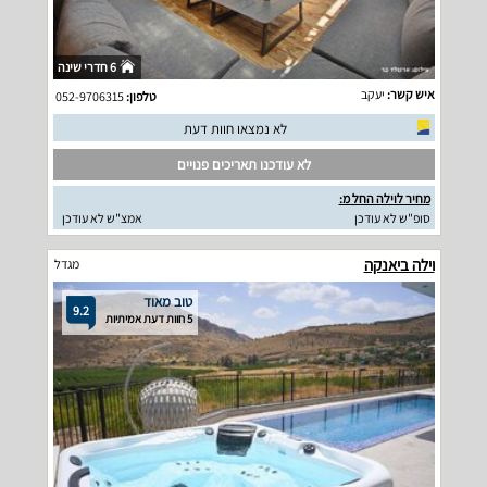
6 חדרי שינה
איש קשר:
יעקב
טלפון:
052-9706315
לא נמצאו חוות דעת
לא עודכנו תאריכים פנויים
מחיר לוילה החל מ:
סופ"ש לא עודכן
אמצ"ש לא עודכן
וילה ביאנקה
מגדל
טוב מאוד
9.2
5 חוות דעת אמיתיות