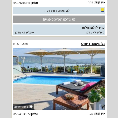
איש קשר:
זוהר
טלפון:
052-9708150
לא נמצאו חוות דעת
לא עודכנו תאריכים פנויים
מחיר לוילה החל מ:
סופ"ש לא עודכן
אמצ"ש לא עודכן
בלה ויסטה ריזורט
מושבה כנרת
7 חדרי שינה
איש קשר:
קמי
טלפון:
055-4314165