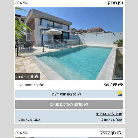
גפן בוטיק
נוף כנרת
5 חדרי שינה
איש קשר:
אבי
טלפון:
052-9708192
לא נמצאו חוות דעת
לא עודכנו תאריכים פנויים
מחיר לוילה החל מ:
סופ"ש לא עודכן
אמצ"ש לא עודכן
וילה נוף לגליל
נוף כנרת