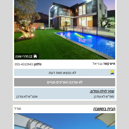
12 חדרי שינה
איש קשר:
גבריאל
טלפון:
055-4313943
לא נמצאו חוות דעת
לא עודכנו תאריכים פנויים
מחיר לוילה החל מ:
סופ"ש לא עודכן
אמצ"ש לא עודכן
הבית במושבה
מגדל