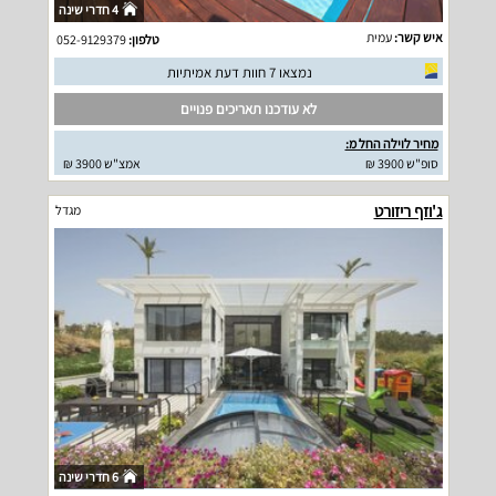
4 חדרי שינה
איש קשר:
עמית
טלפון:
052-9129379
נמצאו 7 חוות דעת אמיתיות
לא עודכנו תאריכים פנויים
מחיר לוילה החל מ:
סופ"ש 3900 ₪
אמצ"ש 3900 ₪
ג'וזף ריזורט
מגדל
6 חדרי שינה