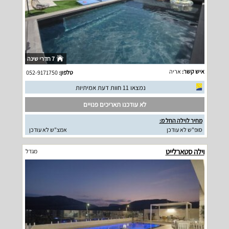
7 חדרי שינה
איש קשר:
אריה
טלפון:
052-9171750
נמצאו 11 חוות דעת אמיתיות
לא עודכנו תאריכים פנויים
מחיר לוילה החל מ:
סופ"ש לא עודכן
אמצ"ש לא עודכן
וילה סטארלייט
מגדל