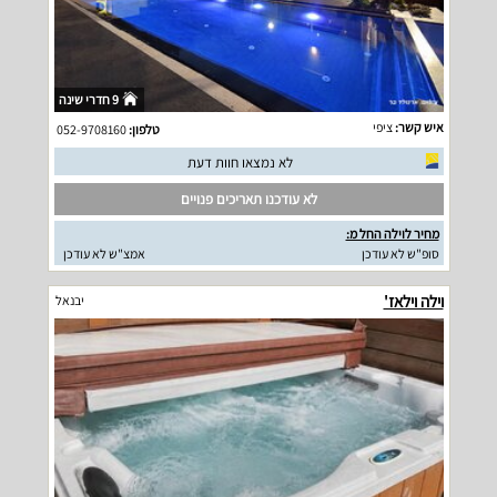
9 חדרי שינה
איש קשר:
ציפי
טלפון:
052-9708160
לא נמצאו חוות דעת
לא עודכנו תאריכים פנויים
מחיר לוילה החל מ:
סופ"ש לא עודכן
אמצ"ש לא עודכן
וילה וילאז'
יבנאל