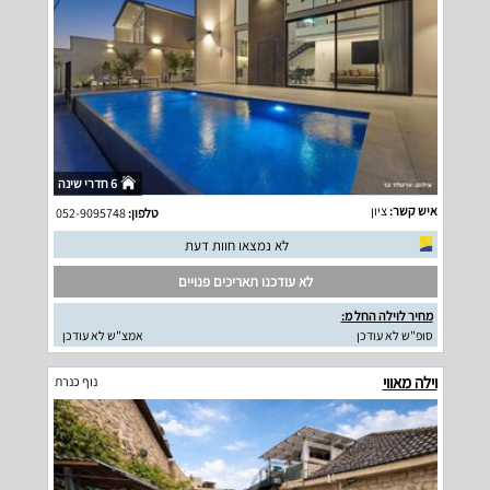
6 חדרי שינה
איש קשר:
ציון
טלפון:
052-9095748
לא נמצאו חוות דעת
לא עודכנו תאריכים פנויים
מחיר לוילה החל מ:
סופ"ש לא עודכן
אמצ"ש לא עודכן
וילה מאווי
נוף כנרת