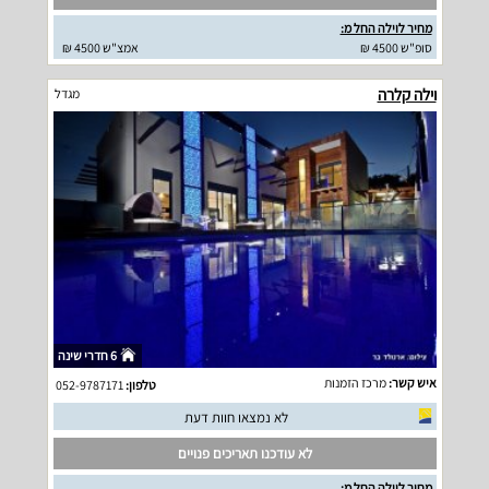
מחיר לוילה החל מ:
סופ"ש 4500 ₪
אמצ"ש 4500 ₪
וילה קלרה
מגדל
6 חדרי שינה
איש קשר:
מרכז הזמנות
טלפון:
052-9787171
לא נמצאו חוות דעת
לא עודכנו תאריכים פנויים
מחיר לוילה החל מ: