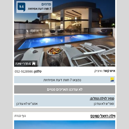
מדהים
9.6
7 חוות דעת אמיתיות
6 חדרי שינה
איש קשר:
איציק
טלפון:
052-9128986
נמצאו 7 חוות דעת אמיתיות
לא עודכנו תאריכים פנויים
מחיר לוילה החל מ:
סופ"ש לא עודכן
אמצ"ש לא עודכן
וילה רויאל טווינס
נוף כנרת