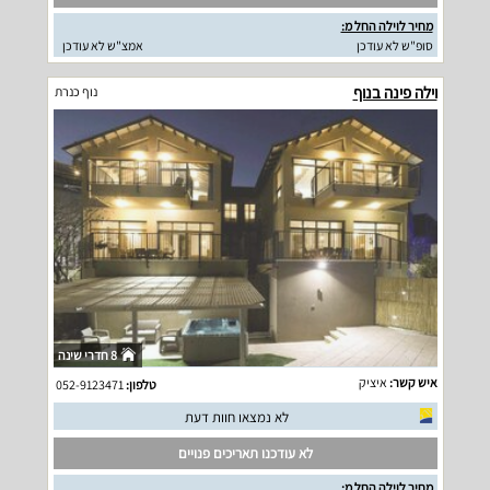
מחיר לוילה החל מ:
סופ"ש לא עודכן
אמצ"ש לא עודכן
וילה פינה בנוף
נוף כנרת
8 חדרי שינה
איש קשר:
איציק
טלפון:
052-9123471
לא נמצאו חוות דעת
לא עודכנו תאריכים פנויים
מחיר לוילה החל מ: