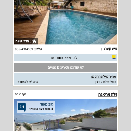
5 חדרי שינה
איש קשר:
רן
טלפון:
055-4314109
לא נמצאו חוות דעת
לא עודכנו תאריכים פנויים
מחיר לוילה החל מ:
סופ"ש לא עודכן
אמצ"ש לא עודכן
וילה אריאנה
נוף כנרת
טוב מאוד
9.4
11 חוות דעת אמיתיות