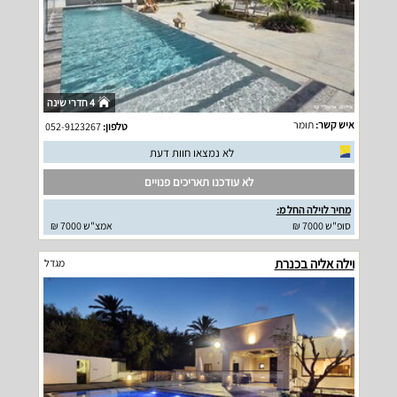
4 חדרי שינה
איש קשר:
תומר
טלפון:
052-9123267
לא נמצאו חוות דעת
לא עודכנו תאריכים פנויים
מחיר לוילה החל מ:
סופ"ש 7000 ₪
אמצ"ש 7000 ₪
וילה אליה בכנרת
מגדל