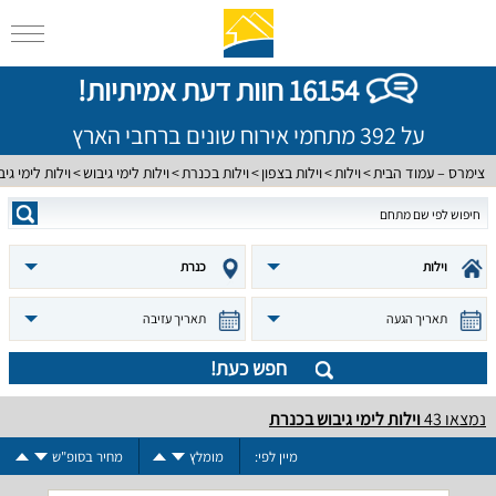
16154 חוות דעת אמיתיות!
על 392 מתחמי אירוח שונים ברחבי הארץ
צימרס – עמוד הבית
וילות
וילות בצפון
וילות בכנרת
וילות לימי גיבוש
וילות לימי גי
וילות
כנרת
תאריך הגעה
תאריך עזיבה
חפש כעת!
נמצאו
43
וילות לימי גיבוש בכנרת
מיין לפי:
מומלץ
מחיר בסופ"ש