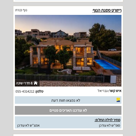
ריזורט פסגת הנוף
נוף כנרת
8 חדרי שינה
איש קשר:
גבריאל
טלפון:
055-4314212
לא נמצאו חוות דעת
לא עודכנו תאריכים פנויים
מחיר לוילה החל מ:
סופ"ש לא עודכן
אמצ"ש לא עודכן