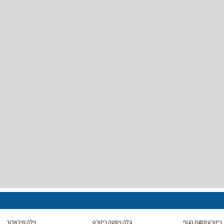
ריזורט פסגת הנוף
בלה ויסטה ריזורט
וילה מיראדור