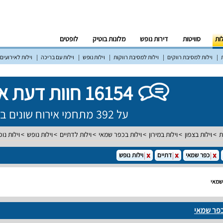
לות
סוויטות
דירות נופש
מלונות בוטיק
לופטים
וילות למסיבת רווקים
וילות למסיבת רווקות
וילות נופש
וילות עם בריכה
וילות לאירועים
16154 חוות דעת אמיתיות!
על 392 מתחמי אירוח שונים ברחבי הארץ
ת
וילות בצפון
וילות במירון
וילות בכפר שמאי
וילות לדתיים
וילות נופש
וילות נ
כפר שמאי
דתיים
וילות נופש
 שמאי
כפר שמאי