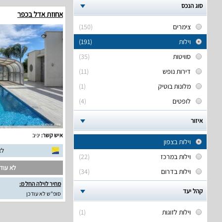
סוג הנכס
אחוזת אדל בכפר
צימרים
(150)
וילות
(191)
סוויטות
(35)
דירות נופש
(11)
מלונות בוטיק
(1)
לופטים
(4)
איזור
איש קשר:
יניב
וילות בצפון
לא
וילות במרכז
(22)
לא עודכ
וילות בדרום
(34)
מחיר לוילה החל מ:
קהל יעד
סופ"ש לא עודכן
וילות לזוגות
(1)