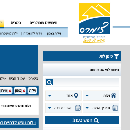
חיפושים פופולריים
צימרים
וי
וילות בצפון
וילות להשכרה
וילות למשפחות
סינון לפי:
חיפוש לפי שם מתחם
צימרס – עמוד הבית
וילו
וילות
צפון
מירון
וילות
אזור
וילות נופש לדתיים בכפר
תאריך הגעה
תאריך עזיבה
חפש כעת!
וילות נופש לדתיים ב