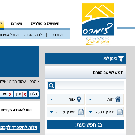
חיפושים פופולריים
צימרים
וי
וילות בצפון
וילות להשכרה
וילות למשפחות
סינון לפי:
חיפוש לפי שם מתחם
צימרס – עמוד הבית
וילו
וילות
צפון
מירון
וילות
אזור
וילות להשכרה לקבוצות 
תאריך הגעה
תאריך עזיבה
חפש כעת!
וילות להשכרה לקבוצ