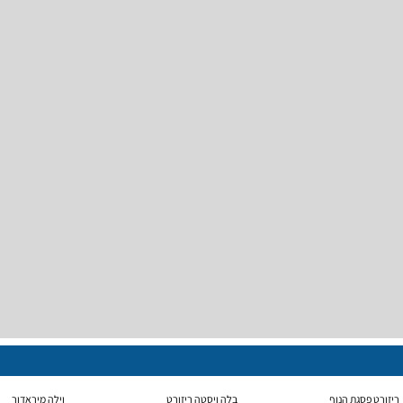
ריזורט פסגת הנוף
בלה ויסטה ריזורט
וילה מיראדור