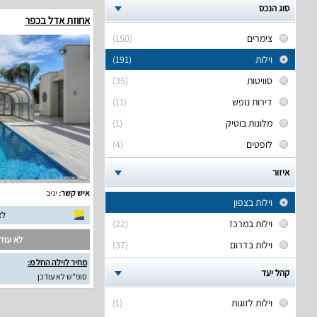
סוג הנכס
אחוזת אדל בכפר
צימרים
(150)
וילות
(191)
סוויטות
(35)
דירות נופש
(11)
מלונות בוטיק
(1)
לופטים
(4)
איזור
איש קשר:
יניב
וילות בצפון
לא
וילות במרכז
(22)
לא עודכ
וילות בדרום
(37)
מחיר לוילה החל מ:
קהל יעד
סופ"ש לא עודכן
וילות לזוגות
(1)