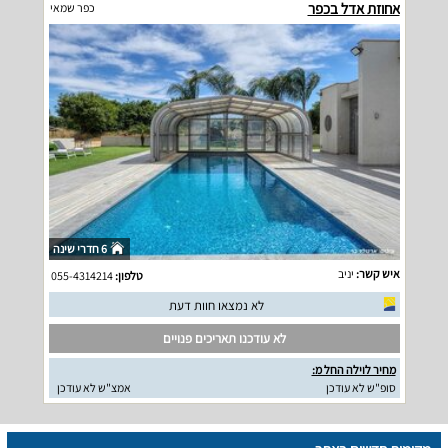
אחוזת אדל בכפר
כפר שמאי
6 חדרי שינה
איש קשר:
יניב
טלפון:
055-4314214
לא נמצאו חוות דעת
לא עודכנו תאריכים פנויים
מחיר לוילה החל מ:
סופ"ש לא עודכן
אמצ"ש לא עודכן