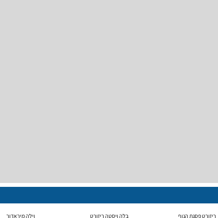
ריזורט פסגת הנוף
בלה ויסטה ריזורט
וילה מיראדור