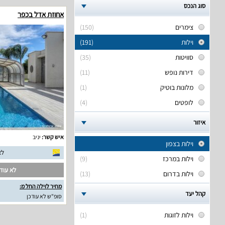
סוג הנכס
אחוזת אדל בכפר
צימרים
(150)
וילות
(191)
סוויטות
(35)
דירות נופש
(11)
מלונות בוטיק
(1)
לופטים
(4)
איזור
איש קשר:
יניב
וילות בצפון
לא
וילות במרכז
(9)
לא עודכ
וילות בדרום
(13)
מחיר לוילה החל מ:
קהל יעד
סופ"ש לא עודכן
וילות לזוגות
(1)