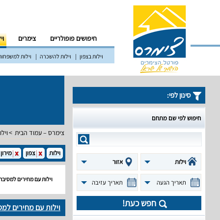
חיפושים פופולריים
צימרים
וי
וילות בצפון
וילות להשכרה
וילות למשפחות
סינון לפי:
חיפוש לפי שם מתחם
צימרס – עמוד הבית
וילו
וילות
צפון
מירון
וילות
אזור
וילות עם מחירים למסיבת
תאריך הגעה
תאריך עזיבה
חפש כעת!
וילות עם מחירים למס