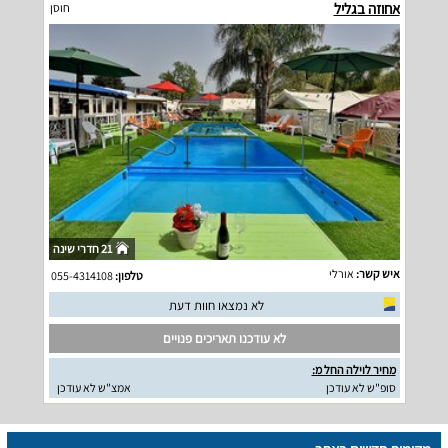
אחוזה בגליל
חוסן
21 חדרי שינה
איש קשר:
אורלי
טלפון:
055-4314108
לא נמצאו חוות דעת
לא עודכנו תאריכים פנויים
מחיר לוילה החל מ:
סופ"ש לא עודכן
אמצ"ש לא עודכן