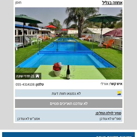
אחוזה בגליל
חוסן
21 חדרי שינה
איש קשר:
אורלי
טלפון:
055-4314108
לא נמצאו חוות דעת
לא עודכנו תאריכים פנויים
מחיר לוילה החל מ:
סופ"ש לא עודכן
אמצ"ש לא עודכן