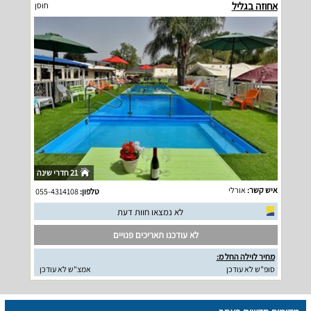
אחוזה בגליל
חוסן
21 חדרי שינה
איש קשר:
אורלי
טלפון:
055-4314108
לא נמצאו חוות דעת
לא עודכנו תאריכים פנויים
מחיר לוילה החל מ:
סופ"ש לא עודכן
אמצ"ש לא עודכן