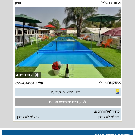
אחוזה בגליל
חוסן
21 חדרי שינה
איש קשר:
אורלי
טלפון:
055-4314108
לא נמצאו חוות דעת
לא עודכנו תאריכים פנויים
מחיר לוילה החל מ:
סופ"ש לא עודכן
אמצ"ש לא עודכן