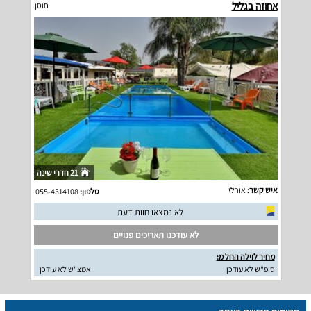
אחוזה בגליל
חוסן
21 חדרי שינה
איש קשר:
אורלי
טלפון:
055-4314108
לא נמצאו חוות דעת
לא עודכנו תאריכים פנויים
מחיר לוילה החל מ:
סופ"ש לא עודכן
אמצ"ש לא עודכן