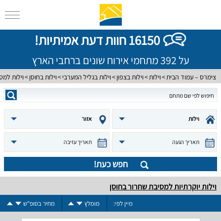
16150 חוות דעת אמיתיות!
על 392 מתחמי אירוח שונים ברחבי הארץ
צימרס – עמוד הבית
וילות
וילות בצפון
וילות בגליל המערבי
וילות בחוסן
וילות למס
וילות
אזור
תאריך הגעה
תאריך עזיבה
חפש כעת!
וילות יוקרתיות למסיבת שחרור בחוסן
מיין לפי:
מומלץ
מחיר בסופ"ש