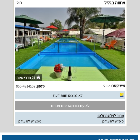
אחוזה בגליל
חוסן
21 חדרי שינה
איש קשר:
אורלי
טלפון:
055-4314108
לא נמצאו חוות דעת
לא עודכנו תאריכים פנויים
מחיר לוילה החל מ:
סופ"ש לא עודכן
אמצ"ש לא עודכן